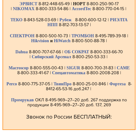
8-812-448-65-49
|
8-800-250-90-17
ЭРВИСТ
НОРТ
|
8-800-333-54-86 |
8-800-770-04-15 |
NIKOMAX
AccordTec
8-843-528-03-69 |
8-800-600-12-12 |
ТЕКО
Рубеж
РИЭЛТА
8-812-703-13-57 |
НПП
8-800-500-10-73 |
8-495-789-39-18 |
СПЕКТРОН
ТРОМБОН
8-800-500-88-78 |
Hikvision
и
HiWatch
8-800-707-67-66 |
8-800-333-66-70
Dahua
ОБ СОКРАТ
|
8-800-250-53-33 |
Сибирский Арсенал
8-800-555-00-43 |
8-800-700-31-83 |
Macroscop
SIGUR
CAME
8-800-333-41-67 |
8-800-2008-208 |
Спецавтоматика
8-800-775-37-05 |
8-800-25-00-846 |
8-
Perco
ТвинПро
Фортеза
8412-65-53-16 доб.247 |
ОКЛ 8-495-969–27–20 доб. 267 поддержка по
Промрукав
продукции 8-495-969–27–20 доб. 137, 269
Звонок по России БЕСПЛАТНЫЙ: