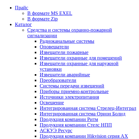
Прайс
В формате MS EXEL
В формате Zip
Каталог
Средства и системы охранно-пожарной
сигнализации
Радиоканальные системы
Оповещатели
Извещатели пожарные
Извещатели охранные для помещений
Извещатели охранные для наружной
установки
Извещатели аварийные
Преобразователи
Системы передачи извещений
Приборы приемно-контрольные
Источники электропитания
Освещение
Интегрированная система Стрелец-Интеграл
Интегрированная система Орион Болид
Продукция компании Ритм
Продукция компании Стелс НПП
АСКУЭ Ресурс
Продукция компании Hikvision серия AX