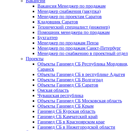
Вакансии
Вакансия Менеджер по продажам
Менеджер снабжения (закупка)
Менеджер по проектам Саратов
Кладовщик Саратов
Технический специалист (инженер)
Помощник менеджера по продажам
Бухгалтер
Менеджер по продажам Пенза
Менеджер по продажам Санкт-Петербург
Менеджер по снабжению в проектный отдел
Проекты
Объекты Ганимед СБ Республика Мордовия,
Саранск
Объекты Ганимед СБ в республике Адыгея
Объекты Ганимед СБ Волгоград
Объекты Ганимед СБ Саратов
Омская область
Чувашская республика
Объекты Ганимед СБ Московская область
Объекты Ганимед СБ Крым
Ганимед СБ Курская область
Ганимед СБ Камчатский край
Ганимед СБ в Красноярском крае
Ганимед СБ в Нижегородской области