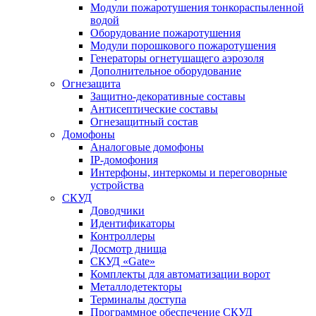
Модули пожаротушения тонкораспыленной
водой
Оборудование пожаротушения
Модули порошкового пожаротушения
Генераторы огнетушащего аэрозоля
Дополнительное оборудование
Огнезащита
Защитно-декоративные составы
Антисептические составы
Огнезащитный состав
Домофоны
Аналоговые домофоны
IP-домофония
Интерфоны, интеркомы и переговорные
устройства
СКУД
Доводчики
Идентификаторы
Контроллеры
Досмотр днища
СКУД «Gate»
Комплекты для автоматизации ворот
Металлодетекторы
Терминалы доступа
Программное обеспечение СКУД