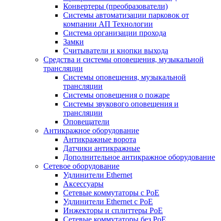
Конвертеры (преобразователи)
Системы автоматизации парковок от
компании АП Технологии
Система организации прохода
Замки
Считыватели и кнопки выхода
Средства и системы оповещения, музыкальной
трансляции
Системы оповещения, музыкальной
трансляции
Системы оповещения о пожаре
Системы звукового оповещения и
трансляции
Оповещатели
Антикражное оборудование
Антикражные ворота
Датчики антикражные
Дополнительное антикражное оборудование
Сетевое оборудование
Удлинители Ethernet
Аксессуары
Сетевые коммутаторы с РоЕ
Удлинители Ethernet с PoE
Инжекторы и сплиттеры РоЕ
Сетевые коммутаторы без РоЕ