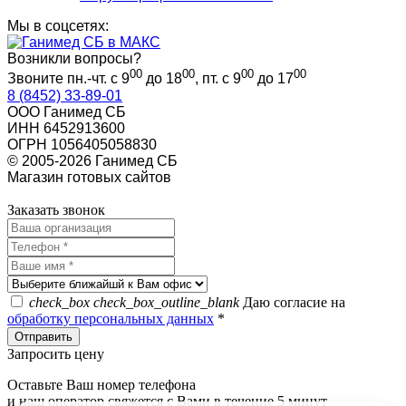
Мы в соцсетях:
Возникли вопросы?
00
00
00
00
Звоните пн.-чт. с 9
до 18
, пт. с 9
до 17
8 (8452) 33-89-01
ООО Ганимед СБ
ИНН 6452913600
ОГРН 1056405058830
© 2005-2026 Ганимед СБ
Магазин готовых сайтов
KUPIWEB.RU
beget - хостинг провайдер
Заказать звонок
check_box
check_box_outline_blank
Даю согласие на
обработку персональных данных
*
Запросить цену
Оставьте Ваш номер телефона
и наш оператор свяжется с Вами в течение 5 минут