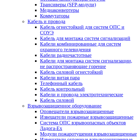
Трансиверы (SFP-модули)
Медиаконвертеры
Коммутаторы
Кабель и провода
Кабель огнестойкий для систем ОПС и
СОУЭ
Кабель для монтажа систем сигнализаций
Кабели комбинированные для систем
охранного телевидения
Кабели радиочастотные
Кабели для монтажа систем сигнализации,
не распространяющие горение
Кабель силовой огнестойкий
Кабели витая пара
Телефонный кабель
Кабель контрольный
Кабели и провода электротехнические
Кабель силовой
Взрывозащищенное оборудование
Оповещатели взрывозащищенные
Извещатели пожарные взрывозащищенные
Система ОПС взрывоопасных объектов
Ладога-Ex
Модули пожаротушения взрывозащищенные
Извещатели охранные взрывозащищенные