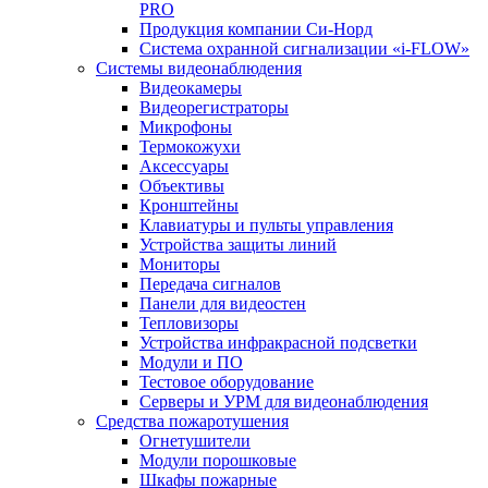
PRO
Продукция компании Си-Норд
Система охранной сигнализации «i-FLOW»
Системы видеонаблюдения
Видеокамеры
Видеорегистраторы
Микрофоны
Термокожухи
Аксессуары
Объективы
Кронштейны
Клавиатуры и пульты управления
Устройства защиты линий
Мониторы
Передача сигналов
Панели для видеостен
Тепловизоры
Устройства инфракрасной подсветки
Модули и ПО
Тестовое оборудование
Серверы и УРМ для видеонаблюдения
Средства пожаротушения
Огнетушители
Модули порошковые
Шкафы пожарные