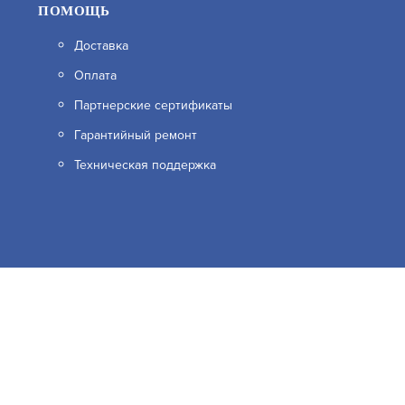
ПОМОЩЬ
Доставка
Оплата
Партнерские сертификаты
Гарантийный ремонт
Техническая поддержка
ервисов веб–аналитики. Используя сайт, вы соглашаетесь на обра
узнать в Политике конфиденциальности.
Принять и закрыть