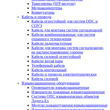
Трансиверы (SFP-модули)
Медиаконвертеры
Коммутаторы
Кабель и провода
Кабель огнестойкий для систем ОПС и
СОУЭ
Кабель для монтажа систем сигнализаций
Кабели комбинированные для систем
охранного телевидения
Кабели радиочастотные
Кабели для монтажа систем сигнализации,
не распространяющие горение
Кабель силовой огнестойкий
Кабели витая пара
Телефонный кабель
Кабель контрольный
Кабели и провода электротехнические
Кабель силовой
Взрывозащищенное оборудование
Оповещатели взрывозащищенные
Извещатели пожарные взрывозащищенные
Система ОПС взрывоопасных объектов
Ладога-Ex
Модули пожаротушения взрывозащищенные
Извещатели охранные взрывозащищенные