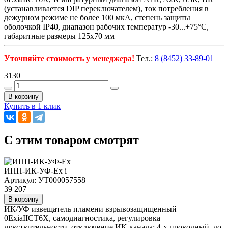
(устанавливается DIP переключателем), ток потребления в
дежурном режиме не более 100 мкА, степень защиты
оболочкой IP40, диапазон рабочих температур -30...+75°C,
габаритные размеры 125х70 мм
Уточняйте стоимость у менеджера!
Тел.:
8 (8452) 33-89-01
3130
В корзину
Купить в 1 клик
C этим товаром смотрят
ИПП-ИК-УФ-Ех
i
Артикул: УТ000057558
39 207
В корзину
ИК/УФ извещатель пламени взрывозащищенный
0ExiaIIСT6X, самодиагностика, регулировка
чувствительности, отключение ИК-канала; 4-х проводный, до