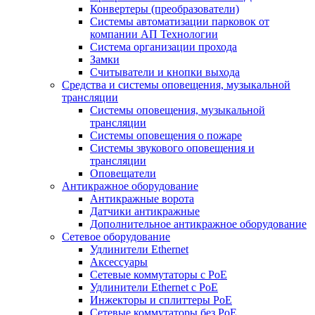
Конвертеры (преобразователи)
Системы автоматизации парковок от
компании АП Технологии
Система организации прохода
Замки
Считыватели и кнопки выхода
Средства и системы оповещения, музыкальной
трансляции
Системы оповещения, музыкальной
трансляции
Системы оповещения о пожаре
Системы звукового оповещения и
трансляции
Оповещатели
Антикражное оборудование
Антикражные ворота
Датчики антикражные
Дополнительное антикражное оборудование
Сетевое оборудование
Удлинители Ethernet
Аксессуары
Сетевые коммутаторы с РоЕ
Удлинители Ethernet с PoE
Инжекторы и сплиттеры РоЕ
Сетевые коммутаторы без РоЕ