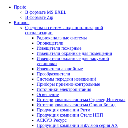
Прайс
В формате MS EXEL
В формате Zip
Каталог
Средства и системы охранно-пожарной
сигнализации
Радиоканальные системы
Оповещатели
Извещатели пожарные
Извещатели охранные для помещений
Извещатели охранные для наружной
установки
Извещатели аварийные
Преобразователи
Системы передачи извещений
Приборы приемно-контрольные
Источники электропитания
Освещение
Интегрированная система Стрелец-Интеграл
Интегрированная система Орион Болид
Продукция компании Ритм
Продукция компании Стелс НПП
АСКУЭ Ресурс
Продукция компании Hikvision серия AX