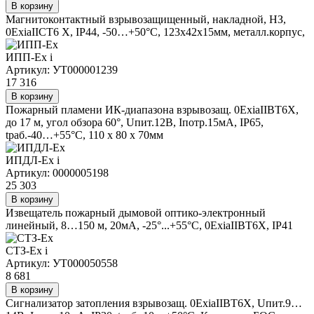
В корзину
Магнитоконтактный взрывозащищенный, накладной, НЗ,
0ЕхiаIIСТ6 Х, IP44, -50…+50°С, 123х42х15мм, металл.корпус,
ИПП-Ех
i
Артикул: УТ000001239
17 316
В корзину
Пожарный пламени ИК-диапазона взрывозащ. 0ExiaIIВТ6Х,
до 17 м, угол обзора 60°, Uпит.12В, Iпотр.15мА, IP65,
tраб.-40…+55°С, 110 х 80 х 70мм
ИПДЛ-Ех
i
Артикул: 0000005198
25 303
В корзину
Извещатель пожарный дымовой оптико-электронный
линейный, 8…150 м, 20мА, -25°...+55°C, 0ExiaIIBT6X, IP41
СТЗ-Ех
i
Артикул: УТ000050558
8 681
В корзину
Сигнализатор затопления взрывозащ. 0ExiaIIВТ6Х, Uпит.9…