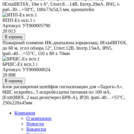
0ExiaIIВТ6Х, 10м х 6°, Uпит.8…14В, Iпотр.20мА, IP41, t-
раб.-30…+50°С, 100х73х54,5 мм, кронштейн
ИПП-Ех исп.1
i
Артикул: УТ000005790
20 013
В корзину
Пожарный пламени ИК-диапазона взрывозащ. 0ExiaIIВТ6Х,
до 60 м, угол обзора 12°, Uпит.12В, Iпотр.15мА, IP65,
tраб.-40…+55°С, 110 х 80 х 70мм
БРШС-Ех исп.1
i
Артикул: УТ000000024
29 898
В корзину
Блок расширения шлейфов сигнализации для «Ладоги-А»,
8ШС искробез., 5 искробез.цепи питания по 100 мА,
[Exib]IIВХ, 2 вых.реле(через БРВ-А), IP20, tраб.-40…+55°С,
250х220х45мм
Компания
О компании
Новости
Вакансии