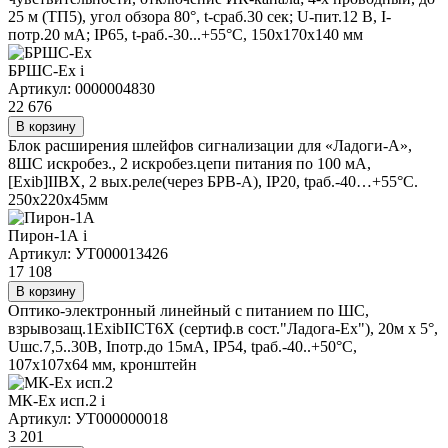
25 м (ТП5), угол обзора 80°, t-сраб.30 сек; U-пит.12 В, I-
потр.20 мА; IP65, t-раб.-30...+55°C, 150х170х140 мм
БРШС-Ех
i
Артикул: 0000004830
22 676
В корзину
Блок расширения шлейфов сигнализации для «Ладоги-А»,
8ШС искробез., 2 искробез.цепи питания по 100 мА,
[Exib]IIВХ, 2 вых.реле(через БРВ-А), IP20, tраб.-40…+55°С.
250х220х45мм
Пирон-1А
i
Артикул: УТ000013426
17 108
В корзину
Оптико-электронный линейный с питанием по ШС,
взрывозащ.1ExibIICT6X (сертиф.в сост."Ладога-Ех"), 20м х 5°,
Uшс.7,5..30В, Iпотр.до 15мА, IP54, tраб.-40..+50°С,
107х107х64 мм, кронштейн
МК-Ex исп.2
i
Артикул: УТ000000018
3 201