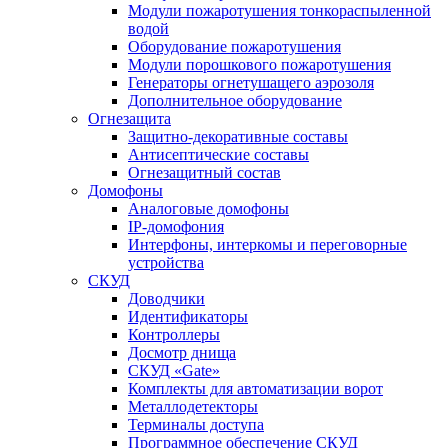
Модули пожаротушения тонкораспыленной
водой
Оборудование пожаротушения
Модули порошкового пожаротушения
Генераторы огнетушащего аэрозоля
Дополнительное оборудование
Огнезащита
Защитно-декоративные составы
Антисептические составы
Огнезащитный состав
Домофоны
Аналоговые домофоны
IP-домофония
Интерфоны, интеркомы и переговорные
устройства
СКУД
Доводчики
Идентификаторы
Контроллеры
Досмотр днища
СКУД «Gate»
Комплекты для автоматизации ворот
Металлодетекторы
Терминалы доступа
Программное обеспечение СКУД