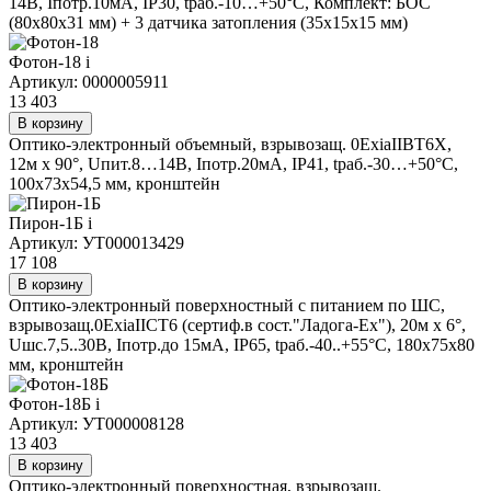
14В, Iпотр.10мА, IP30, tраб.-10…+50°С, Комплект: БОС
(80х80х31 мм) + 3 датчика затопления (35х15х15 мм)
Фотон-18
i
Артикул: 0000005911
13 403
В корзину
Оптико-электронный объемный, взрывозащ. 0ExiaIIВТ6Х,
12м х 90°, Uпит.8…14В, Iпотр.20мА, IP41, tраб.-30…+50°С,
100х73х54,5 мм, кронштейн
Пирон-1Б
i
Артикул: УТ000013429
17 108
В корзину
Оптико-электронный поверхностный с питанием по ШС,
взрывозащ.0ExiaIICТ6 (сертиф.в сост."Ладога-Ех"), 20м х 6°,
Uшс.7,5..30В, Iпотр.до 15мА, IP65, tраб.-40..+55°С, 180x75x80
мм, кронштейн
Фотон-18Б
i
Артикул: УТ000008128
13 403
В корзину
Оптико-электронный поверхностная, взрывозащ.