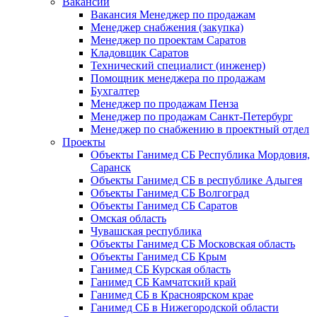
Вакансии
Вакансия Менеджер по продажам
Менеджер снабжения (закупка)
Менеджер по проектам Саратов
Кладовщик Саратов
Технический специалист (инженер)
Помощник менеджера по продажам
Бухгалтер
Менеджер по продажам Пенза
Менеджер по продажам Санкт-Петербург
Менеджер по снабжению в проектный отдел
Проекты
Объекты Ганимед СБ Республика Мордовия,
Саранск
Объекты Ганимед СБ в республике Адыгея
Объекты Ганимед СБ Волгоград
Объекты Ганимед СБ Саратов
Омская область
Чувашская республика
Объекты Ганимед СБ Московская область
Объекты Ганимед СБ Крым
Ганимед СБ Курская область
Ганимед СБ Камчатский край
Ганимед СБ в Красноярском крае
Ганимед СБ в Нижегородской области