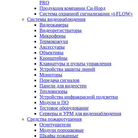
PRO
Продукция компании Си-Норд
Система охранной сигнализации «i-FLOW»
Системы видеонаблюдения
Видеокамеры
Видеорегистраторы
Микрофоны
Термокожухи
Аксессуары
Объективы
Кронштейны
Клавиатуры и пульты управления
Устройства защиты линий
Мониторы
Передача сигналов
Панели для видеостен
Тепловизоры
Устройства инфракрасной подсветки
Модули и ПО
Тестовое оборудование
Серверы и УРМ для видеонаблюдения
Средства пожаротушения
Огнетушители
Модули порошковые
Шкафы пожарные