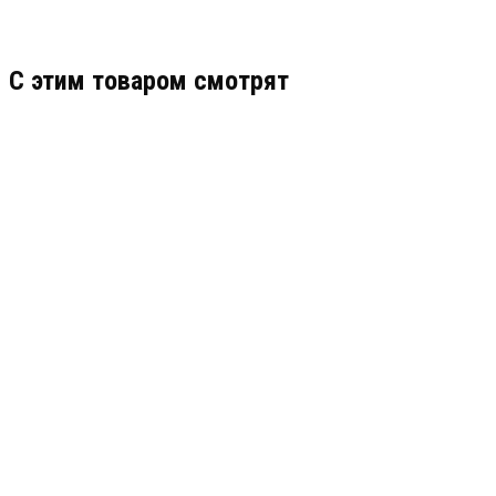
C этим товаром смотрят
БРШС-ЕХ ИСП.2
АРТИКУЛ: 0000005138
23 826
В КОРЗИНУ