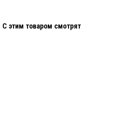
C этим товаром смотрят
ВП-Т-С (I) РО EX IA I MA X, 0EX IA IIC T6 GA X
ВЫХОД
АРТИКУЛ: УТ000065269
19 889
В КОРЗИНУ