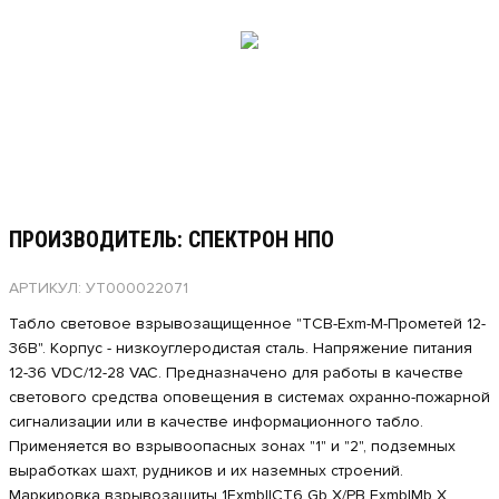
ПРОИЗВОДИТЕЛЬ: СПЕКТРОН НПО
АРТИКУЛ: УТ000022071
Табло световое взрывозащищенное "ТСВ-Exm-М-Прометей 12-
36В". Корпус - низкоуглеродистая сталь. Напряжение питания
12-36 VDC/12-28 VAC. Предназначено для работы в качестве
светового средства оповещения в системах охранно-пожарной
сигнализации или в качестве информационного табло.
Применяется во взрывоопасных зонах "1" и "2", подземных
выработках шахт, рудников и их наземных строений.
Маркировка взрывозащиты 1ExmbIICT6 Gb X/РВ ExmbIMb X