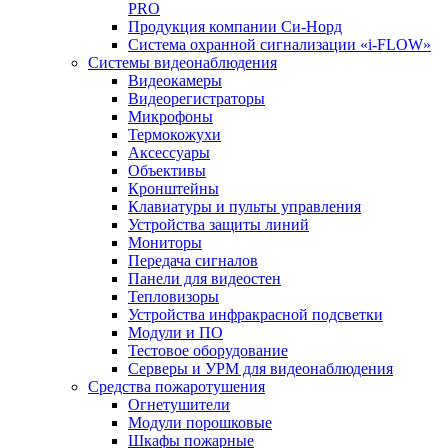
PRO
Продукция компании Си-Норд
Система охранной сигнализации «i-FLOW»
Системы видеонаблюдения
Видеокамеры
Видеорегистраторы
Микрофоны
Термокожухи
Аксессуары
Объективы
Кронштейны
Клавиатуры и пульты управления
Устройства защиты линий
Мониторы
Передача сигналов
Панели для видеостен
Тепловизоры
Устройства инфракрасной подсветки
Модули и ПО
Тестовое оборудование
Серверы и УРМ для видеонаблюдения
Средства пожаротушения
Огнетушители
Модули порошковые
Шкафы пожарные