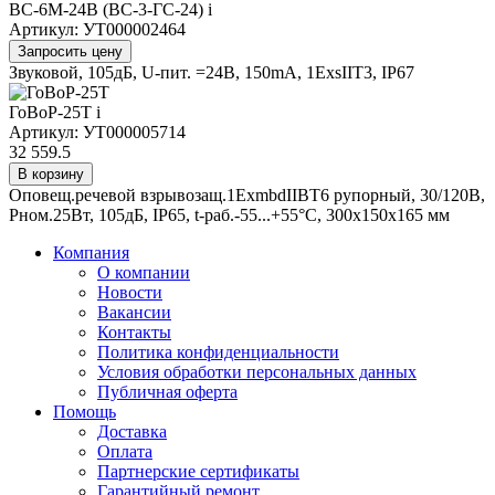
ВС-6М-24В (ВС-3-ГС-24)
i
Артикул: УТ000002464
Запросить цену
Звуковой, 105дБ, U-пит. =24В, 150mA, 1ExsIIT3, IP67
ГоВоР-25Т
i
Артикул: УТ000005714
32 559.5
В корзину
Оповещ.речевой взрывозащ.1ExmbdIIBT6 рупорный, 30/120В,
Рном.25Вт, 105дБ, IP65, t-раб.-55...+55°C, 300х150х165 мм
Компания
О компании
Новости
Вакансии
Контакты
Политика конфиденциальности
Условия обработки персональных данных
Публичная оферта
Помощь
Доставка
Оплата
Партнерские сертификаты
Гарантийный ремонт