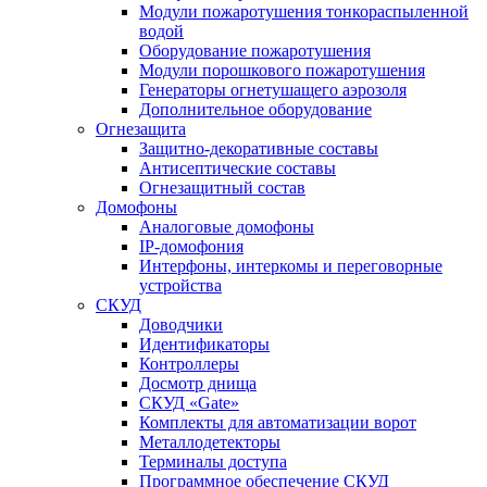
Модули пожаротушения тонкораспыленной
водой
Оборудование пожаротушения
Модули порошкового пожаротушения
Генераторы огнетушащего аэрозоля
Дополнительное оборудование
Огнезащита
Защитно-декоративные составы
Антисептические составы
Огнезащитный состав
Домофоны
Аналоговые домофоны
IP-домофония
Интерфоны, интеркомы и переговорные
устройства
СКУД
Доводчики
Идентификаторы
Контроллеры
Досмотр днища
СКУД «Gate»
Комплекты для автоматизации ворот
Металлодетекторы
Терминалы доступа
Программное обеспечение СКУД