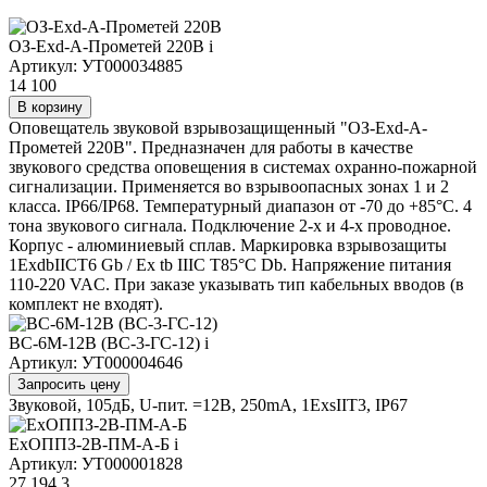
ОЗ-Exd-А-Прометей 220В
i
Артикул: УТ000034885
14 100
В корзину
Оповещатель звуковой взрывозащищенный "ОЗ-Exd-А-
Прометей 220В". Предназначен для работы в качестве
звукового средства оповещения в системах охранно-пожарной
сигнализации. Применяется во взрывоопасных зонах 1 и 2
класса. IP66/IP68. Температурный диапазон от -70 до +85°C. 4
тона звукового сигнала. Подключение 2-х и 4-х проводное.
Корпус - алюминиевый сплав. Маркировка взрывозащиты
1ExdbIICT6 Gb / Ex tb IIIС T85°C Db. Напряжение питания
110-220 VAC. При заказе указывать тип кабельных вводов (в
комплект не входят).
ВС-6М-12В (ВС-3-ГС-12)
i
Артикул: УТ000004646
Запросить цену
Звуковой, 105дБ, U-пит. =12В, 250mA, 1ExsIIT3, IP67
ExОППЗ-2В-ПМ-А-Б
i
Артикул: УТ000001828
27 194.3