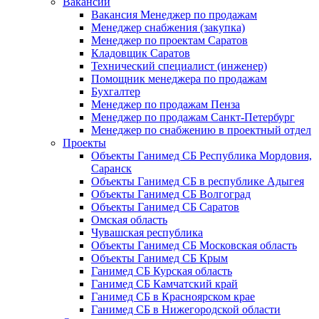
Вакансии
Вакансия Менеджер по продажам
Менеджер снабжения (закупка)
Менеджер по проектам Саратов
Кладовщик Саратов
Технический специалист (инженер)
Помощник менеджера по продажам
Бухгалтер
Менеджер по продажам Пенза
Менеджер по продажам Санкт-Петербург
Менеджер по снабжению в проектный отдел
Проекты
Объекты Ганимед СБ Республика Мордовия,
Саранск
Объекты Ганимед СБ в республике Адыгея
Объекты Ганимед СБ Волгоград
Объекты Ганимед СБ Саратов
Омская область
Чувашская республика
Объекты Ганимед СБ Московская область
Объекты Ганимед СБ Крым
Ганимед СБ Курская область
Ганимед СБ Камчатский край
Ганимед СБ в Красноярском крае
Ганимед СБ в Нижегородской области