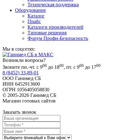
Техническая поддержка
Оборудование
Каталог
Прайс
Каталоги производителей
Типовые решения
Форум Профи-Безопасность
Мы в соцсетях:
Возникли вопросы?
00
00
00
00
Звоните пн.-чт. с 9
до 18
, пт. с 9
до 17
8 (8452) 33-89-01
ООО Ганимед СБ
ИНН 6452913600
ОГРН 1056405058830
© 2005-2026 Ганимед СБ
Магазин готовых сайтов
KUPIWEB.RU
beget - хостинг провайдер
Заказать звонок