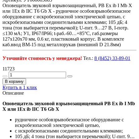
Оповещатель звуковой взрывозащищенный, РВ Ex ib I Mb X
или 1Ex ib IIC T6 Gb X - рудничное особовзрывобезопасное
оборудование с искробезопасной электрической цепью, с
искробезопасными соединительными клеммами; 105 дБ; 4
тона (тон выбирается перемычкой); U-пит. 9…27 В, I-потр.
≤130 мА; У1, IP67/IP66; t-раб.-60…+85°C, габ.размеры
127х120х70 мм, 0.6 кг, пластиковый корпус. В комплекте
каб.ввод ВМ-15 под металлорукав (внешний D 21.8мм)
Уточняйте стоимость у менеджера!
Тел.:
8 (8452) 33-89-01
11723
В корзину
Купить в 1 клик
Описание
Оповещатель звуковой взрывозащищенный РВ Ex ib I Mb
X или 1Ex ib IIC T6 Gb X
рудничное особовзрывобезопасное оборудование с
искробезопасной электрической цепью,
с искробезопасными соединительными клеммами;
105 дБ; 4 тона (тон выбирается перемычкой); U-пит. 9…