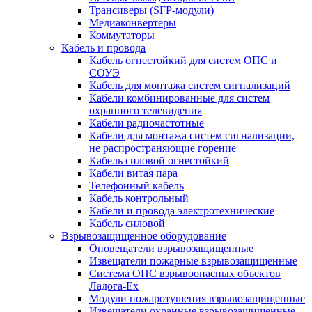
Трансиверы (SFP-модули)
Медиаконвертеры
Коммутаторы
Кабель и провода
Кабель огнестойкий для систем ОПС и
СОУЭ
Кабель для монтажа систем сигнализаций
Кабели комбинированные для систем
охранного телевидения
Кабели радиочастотные
Кабели для монтажа систем сигнализации,
не распространяющие горение
Кабель силовой огнестойкий
Кабели витая пара
Телефонный кабель
Кабель контрольный
Кабели и провода электротехнические
Кабель силовой
Взрывозащищенное оборудование
Оповещатели взрывозащищенные
Извещатели пожарные взрывозащищенные
Система ОПС взрывоопасных объектов
Ладога-Ex
Модули пожаротушения взрывозащищенные
Извещатели охранные взрывозащищенные