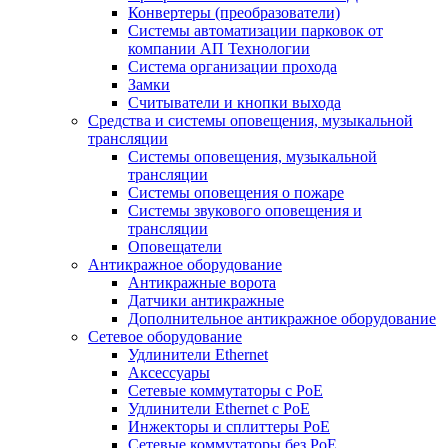
Конвертеры (преобразователи)
Системы автоматизации парковок от
компании АП Технологии
Система организации прохода
Замки
Считыватели и кнопки выхода
Средства и системы оповещения, музыкальной
трансляции
Системы оповещения, музыкальной
трансляции
Системы оповещения о пожаре
Системы звукового оповещения и
трансляции
Оповещатели
Антикражное оборудование
Антикражные ворота
Датчики антикражные
Дополнительное антикражное оборудование
Сетевое оборудование
Удлинители Ethernet
Аксессуары
Сетевые коммутаторы с РоЕ
Удлинители Ethernet с PoE
Инжекторы и сплиттеры РоЕ
Сетевые коммутаторы без РоЕ