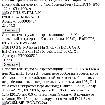
Сирена взрывозащищенная, 95 дБ, 12/24 В, корпус -
алюминий, штуцер тип Б (под бронекабель) 1ExdIICT6, IP65.
122 х 105 х 160мм
ExОППЗ-2В-ПМ-А-К
i
Артикул: 0000006484
26 049.3
В корзину
Оповещатель звуковой взрывозащищенный. Корпус -
алюминий, штуцер тип К (под кабель), 105дБ, 1ExdIICT6,
IP65. 160х105х122мм
ВП-О-З (i) РО Ex ia I Ma X, 0Ex ia IIC T6 Ga X
i
Артикул: УТ000065234
11 723
В корзину
Оповещатель звуковой взрывозащищенный, РО Ex ia I Ma X
или 0Ex ia IIC T6 Ga X - рудничное особовзрывобезопасное
оборудование с искробезопасной электрической цепью, с
искробезопасными соединительными клеммами; 105 дБ; 4
тона (тон выбирается перемычкой); U-пит. 9…27 В, I-потр.
≤130 мА; У1, IP67/IP66; t-раб.-60…+85°C, габ.размеры
127х120х70 мм, 0.6 кг, пластиковый корпус. В комплекте
каб.ввод ВМ-15 под металлорукав (внешний D 21.8мм)