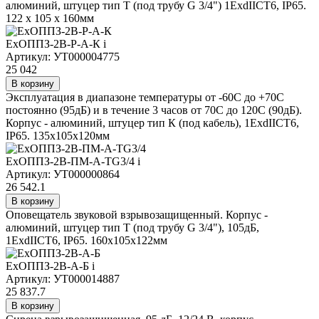
алюминий, штуцер тип Т (под трубу G 3/4") 1ExdIICT6, IP65.
122 х 105 х 160мм
ExОППЗ-2В-Р-А-К
i
Артикул: УТ000004775
25 042
В корзину
Эксплуатация в диапазоне температуры от -60С до +70С
постоянно (95дБ) и в течение 3 часов от 70С до 120С (90дБ).
Корпус - алюминий, штуцер тип К (под кабель), 1ExdIICT6,
IP65. 135х105х120мм
ExОППЗ-2В-ПМ-А-ТG3/4
i
Артикул: УТ000000864
26 542.1
В корзину
Оповещатель звуковой взрывозащищенный. Корпус -
алюминий, штуцер тип Т (под трубу G 3/4"), 105дБ,
1ExdIICT6, IP65. 160х105х122мм
ExОППЗ-2В-А-Б
i
Артикул: УТ000014887
25 837.7
В корзину