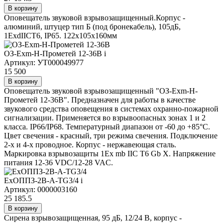
В корзину
Оповещатель звуковой взрывозащищенный.Корпус -
алюминий, штуцер тип Б (под бронекабель), 105дБ,
1ExdIICT6, IP65. 122х105х160мм
ОЗ-Exm-Н-Прометей 12-36В
i
Артикул: УТ000049977
15 500
В корзину
Оповещатель звуковой взрывозащищенный "ОЗ-Exm-Н-
Прометей 12-36В". Предназначен для работы в качестве
звукового средства оповещения в системах охранно-пожарной
сигнализации. Применяется во взрывоопасных зонах 1 и 2
класса. IP66/IP68. Температурный диапазон от -60 до +85°C.
Цвет свечения - красный, три режима свечения. Подключение
2-х и 4-х проводное. Корпус - нержавеющая сталь.
Маркировка взрывозащиты 1Ex mb IIC T6 Gb X. Напряжение
питания 12-36 VDC/12-28 VAC.
ExОППЗ-2В-А-ТG3/4
i
Артикул: 0000003160
25 185.5
В корзину
Сирена взрывозащищенная, 95 дБ, 12/24 В, корпус -