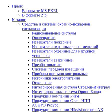
Прайс
В формате MS EXEL
В формате Zip
Каталог
Средства и системы охранно-пожарной
сигнализации
Радиоканальные системы
Оповещатели
Извещатели пожарные
Извещатели охранные для помещений
Извещатели охранные для наружной
установки
Извещатели аварийные
Преобразователи
Системы передачи извещений
Приборы приемно-контрольные
Источники электропитания
Освещение
Интегрированная система Стрелец-Интеграл
Интегрированная система Орион Болид
Продукция компании Ритм
Продукция компании Стелс НПП
АСКУЭ Ресурс
Продукция компании Hikvision серия AX