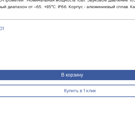
Прометей". Номинальная мощность 10Вт. Звуковое давление 105 
ый диапазон от –65.. +85°C. IP66. Корпус - алюминиевый сплав. К
01
В корзину
Купить в 1 клик