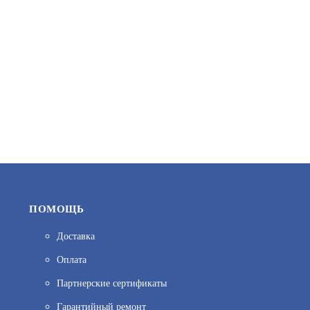
43 500
В КОРЗИНУ
ПОМОЩЬ
Доставка
Оплата
ГВР-EXD-10-ПРОМЕТЕЙ
Партнерские сертификаты
АРТИКУЛ: УТ000012646
Гарантийный ремонт