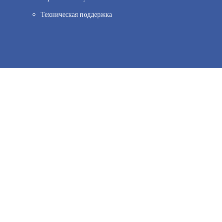
Техническая поддержка
ов веб–аналитики. Используя сайт, вы соглашаетесь на обработку персо
31 500
иальности.
Принять и закрыть
В КОРЗИНУ
РЗОР-EXM-25-ПРОМЕТЕЙ