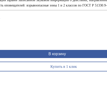
ляция заранее записанной звуковой информации о действиях, направленн
ь оповещателей: взрывоопасные зоны 1 и 2 классов по ГОСТ Р 51330.9
1
В корзину
Купить в 1 клик