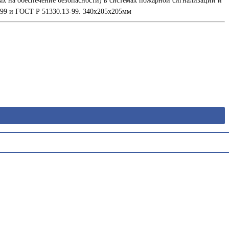
ых на обеспечение безопасности) в системах пожарной сигнализации и
-99 и ГОСТ Р 51330.13-99. 340х205х205мм