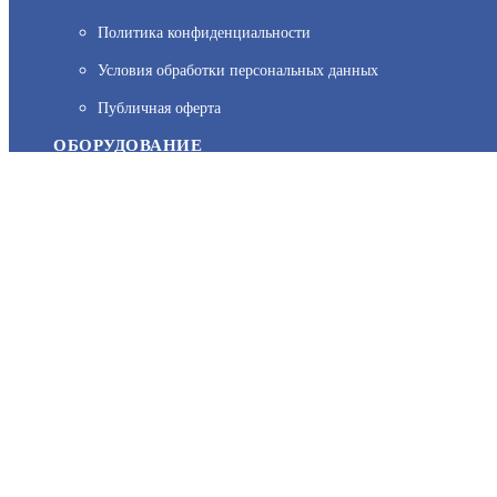
Политика конфиденциальности
На нашем сайте используются cookie–файлы, в том числе сервис
Условия обработки персональных данных
персональных данных вы можете узнать в Политике конфиденц
Публичная оферта
ОБОРУДОВАНИЕ
Каталог
Прайс
Каталоги производителей
Типовые решения
Форум Профи-Безопасность
МЫ В СОЦСЕТЯХ: