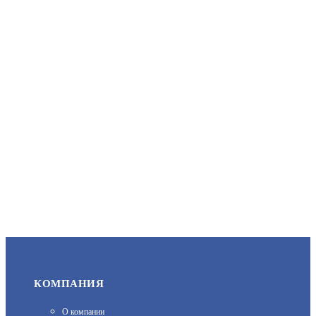
АРТИКУЛ: УТ000004283
ЗАПРОСИТЬ ЦЕНУ
МПП (Н-ВЗР)-6(П)-И-ГЭ-У2 ТУНГУС-6И ВЗР.
АРТИКУЛ: УТ000014568
ЗАПРОСИТЬ ЦЕНУ
КОМПАНИЯ
О компании