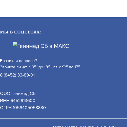
МЫ В СОЦСЕТЯХ:
Возникли вопросы?
00
00
00
00
Звоните пн.-чт. с 9
до 18
, пт. с 9
до 17
8 (8452) 33-89-01
ТУНГУС-4
МПП(Н-ВЗР)-2,7(П)-И-ГЭ-У2
ТУНГУС-2,7 ВЗР.
ООО Ганимед СБ
АРТИКУЛ: УТ000014567
ИНН 6452913600
 обработку персональных данных при помощи cookie–
ОГРН 1056405058830
закрыть
СИТЬ ЦЕНУ
ЗАПРОСИТЬ ЦЕНУ