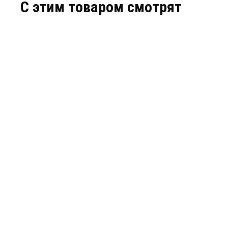
C этим товаром смотрят
МПП (Н-ВЗР)-0,65-И-ГЭ-У2
МПП (Н-ВЗ
ТУНГУС-065 ВЗР.
ВЗР.
АРТИКУЛ: УТ000008859
АРТИКУЛ: 
ЗАПРОСИТЬ ЦЕНУ