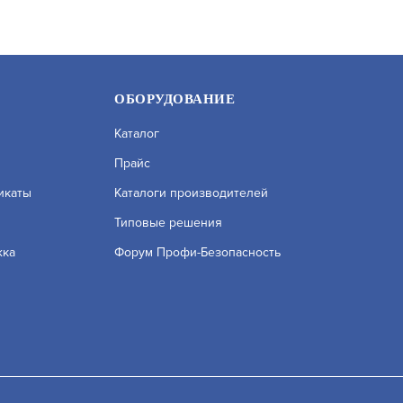
ОБОРУДОВАНИЕ
Каталог
Прайс
икаты
Каталоги производителей
Типовые решения
жка
Форум Профи-Безопасность
Р-Т)-4(П)-И-ГЭ-У2 ТУНГУС-4
МПП (Н-ВЗР)-4(П)-И-ГЭ-У2 
ВЗР.
УТ000014704
АРТИКУЛ: УТ000005048
исле сервисов веб–аналитики. Используя сайт, вы соглашаетесь на
ых вы можете узнать в Политике конфиденциальности.
Принять и 
ЗАПРОСИТЬ ЦЕНУ
ЗАПРО