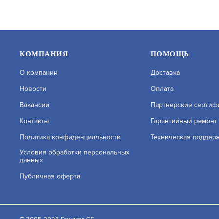
КОМПАНИЯ
ПОМОЩЬ
О компании
Доставка
Новости
Оплата
Вакансии
Партнерские сертиф
Контакты
Гарантийный ремонт
Политика конфиденциальности
Техническая поддер
МПП (Н-ВЗР-Т)-2(П)-И-ГЭ-У2 ТУНГУС-2
МПП (Н-ВЗ
Условия обработки персональных
ВЗР.
ВЗР.
данных
АРТИКУЛ: УТ000008020
АРТИКУЛ: 
Публичная оферта
На нашем сайте используются cookie–файлы, в том ч
файлов. Подробнее об обработке персональных данн
ЗАПРОСИТЬ ЦЕНУ