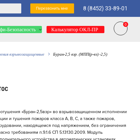
8 (8452) 33-89-01
Перезвонить мне
0
0
фи-Безопасность
Калькулятор ОКЛ-ПР
ения взрывозащищенные
Буран-2,5 взр. (МПП(р-вз) -2,5)
ТОС
отушения «Буран-2,5взр» во взрывозащищенном исполнении
ии и тушения пожаров класса А, В, С, а также пожаров,
рудовании, находящемся под напряжением, без ограничения
сно требованиям п.9.1.6 СП 5.13130.2009. Модуль
сполнительного устройства в автоматических установках