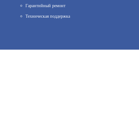
АРТИКУЛ: УТ000033866
Гарантийный ремонт
Техническая поддержка
ов веб–аналитики. Используя сайт, вы соглашаетесь на обработку персо
32 500
иальности.
Принять и закрыть
В КОРЗИНУ
СПЕКТРОН-512-EXD-А-ИПР-А-MODBUS