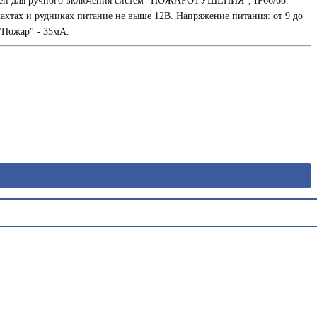
ен для ручного включения систем "ПОЖАРОТУШЕНИЯ", IP66/68.
шахтах и рудниках питание не выше 12В. Напряжение питания: от 9 до
"Пожар" - 35мА.