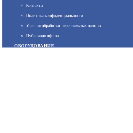
Контакты
Политика конфиденциальности
На нашем сайте используются cookie–файлы, в том числе сервис
Условия обработки персональных данных
персональных данных вы можете узнать в Политике конфиденц
Публичная оферта
ОБОРУДОВАНИЕ
Каталог
Прайс
Каталоги производителей
Типовые решения
Форум Профи-Безопасность
МЫ В СОЦСЕТЯХ: