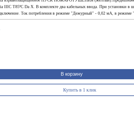
 пуска взрывозащищенное ПУСК ПОЖАРОТУШЕНИЯ (желтый).Предназнач
ia IIIC T85ºC Da X. В комплекте два кабельных ввода. При установки в 
одключение. Ток потребления в режиме "Дежурный" - 0,02 мА, в режиме 
1
В корзину
Купить в 1 клик