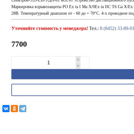
Спектрон-535-Exi-УДП-01 исп.01 Устройство дистанционного
Маркировка взрывозащиты РО Ex ia I Ma X/0Ex ia IIC T6 Ga Х/Ex 
28В. Температурный диапазон от - 60 до + 70°С. 4-х проводное п
Уточняйте стоимость у менеджера!
Тел.:
8 (8452) 33-89-0
7700