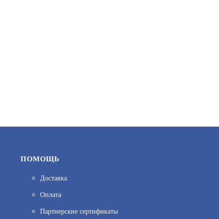
20 500
В КОРЗИНУ
ПОМОЩЬ
Доставка
Оплата
СПЕКТРОН-512-EXD-Н-ИПР-В
Партнерские сертификаты