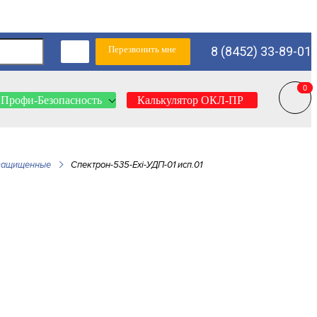
Перезвонить мне
8 (8452) 33-89-01
0
0
Профи-Безопасность
Калькулятор ОКЛ-ПР
озащищенные
Спектрон-535-Exi-УДП-01 исп.01