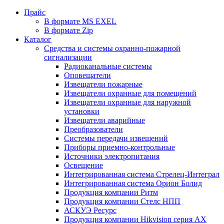
Прайс
В формате MS EXEL
В формате Zip
Каталог
Средства и системы охранно-пожарной
сигнализации
Радиоканальные системы
Оповещатели
Извещатели пожарные
Извещатели охранные для помещений
Извещатели охранные для наружной
установки
Извещатели аварийные
Преобразователи
Системы передачи извещений
Приборы приемно-контрольные
Источники электропитания
Освещение
Интегрированная система Стрелец-Интеграл
Интегрированная система Орион Болид
Продукция компании Ритм
Продукция компании Стелс НПП
АСКУЭ Ресурс
Продукция компании Hikvision серия AX