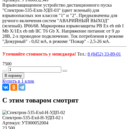
Взрывозащищенное устройство дистанционного пуска
"Спектрон-535-Exm-УДП-03" (цвет зеленый) для
взрывоопасных зон классов "1" и "2". Предназначены для
ручного включения систем "АВАРИЙНЫЙ ВЫХОД"
(зеленый). IP66/68. Маркировка взрывозащиты PB Ex eb mb I
Mb X/1Ex eb mb IIC T6 Gb X. Напряжение питания: от 9 до
28В, 2-х проводное подключение. Ток потребления в режиме
"Дежурный" - 0,02 мА, в режиме "Пожар" - 2,5-26 мА.
Уточняйте стоимость у менеджера!
Тел.:
8 (8452) 33-89-01
7500
В корзину
Купить в 1 клик
C этим товаром смотрят
Спектрон-535-Exd-Н-УДП-02
i
Артикул: УТ000052004
23 500