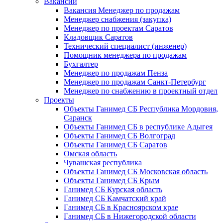
Вакансии
Вакансия Менеджер по продажам
Менеджер снабжения (закупка)
Менеджер по проектам Саратов
Кладовщик Саратов
Технический специалист (инженер)
Помощник менеджера по продажам
Бухгалтер
Менеджер по продажам Пенза
Менеджер по продажам Санкт-Петербург
Менеджер по снабжению в проектный отдел
Проекты
Объекты Ганимед СБ Республика Мордовия,
Саранск
Объекты Ганимед СБ в республике Адыгея
Объекты Ганимед СБ Волгоград
Объекты Ганимед СБ Саратов
Омская область
Чувашская республика
Объекты Ганимед СБ Московская область
Объекты Ганимед СБ Крым
Ганимед СБ Курская область
Ганимед СБ Камчатский край
Ганимед СБ в Красноярском крае
Ганимед СБ в Нижегородской области