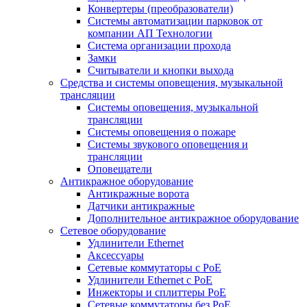
Конвертеры (преобразователи)
Системы автоматизации парковок от
компании АП Технологии
Система организации прохода
Замки
Считыватели и кнопки выхода
Средства и системы оповещения, музыкальной
трансляции
Системы оповещения, музыкальной
трансляции
Системы оповещения о пожаре
Системы звукового оповещения и
трансляции
Оповещатели
Антикражное оборудование
Антикражные ворота
Датчики антикражные
Дополнительное антикражное оборудование
Сетевое оборудование
Удлинители Ethernet
Аксессуары
Сетевые коммутаторы с РоЕ
Удлинители Ethernet с PoE
Инжекторы и сплиттеры РоЕ
Сетевые коммутаторы без РоЕ