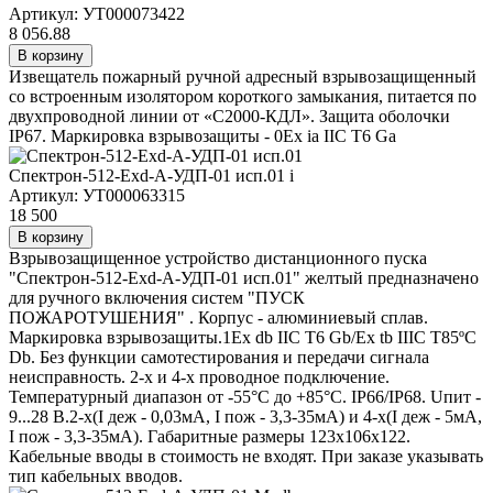
Артикул: УТ000073422
8 056.88
В корзину
Извещатель пожарный ручной адресный взрывозащищенный
со встроенным изолятором короткого замыкания, питается по
двухпроводной линии от «С2000-КДЛ». Защита оболочки
IP67. Маркировка взрывозащиты - 0Ex ia IIC T6 Ga
Спектрон-512-Exd-А-УДП-01 исп.01
i
Артикул: УТ000063315
18 500
В корзину
Взрывозащищенное устройство дистанционного пуска
"Спектрон-512-Exd-А-УДП-01 исп.01" желтый предназначено
для ручного включения систем "ПУСК
ПОЖАРОТУШЕНИЯ" . Корпус - алюминиевый сплав.
Маркировка взрывозащиты.1Ex db IIC T6 Gb/Ex tb IIIC T85ºC
Db. Без функции самотестирования и передачи сигнала
неисправность. 2-х и 4-х проводное подключение.
Температурный диапазон от -55°C до +85°C. IP66/IP68. Uпит -
9...28 В.2-х(I деж - 0,03мА, I пож - 3,3-35мА) и 4-х(I деж - 5мА,
I пож - 3,3-35мА). Габаритные размеры 123х106х122.
Кабельные вводы в стоимость не входят. При заказе указывать
тип кабельных вводов.