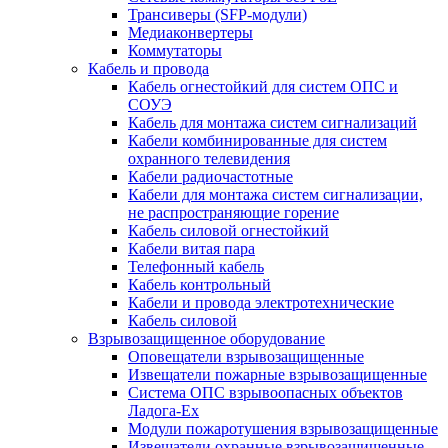
Трансиверы (SFP-модули)
Медиаконвертеры
Коммутаторы
Кабель и провода
Кабель огнестойкий для систем ОПС и
СОУЭ
Кабель для монтажа систем сигнализаций
Кабели комбинированные для систем
охранного телевидения
Кабели радиочастотные
Кабели для монтажа систем сигнализации,
не распространяющие горение
Кабель силовой огнестойкий
Кабели витая пара
Телефонный кабель
Кабель контрольный
Кабели и провода электротехнические
Кабель силовой
Взрывозащищенное оборудование
Оповещатели взрывозащищенные
Извещатели пожарные взрывозащищенные
Система ОПС взрывоопасных объектов
Ладога-Ex
Модули пожаротушения взрывозащищенные
Извещатели охранные взрывозащищенные