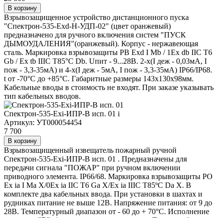
В корзину
Взрывозащищенное устройство дистанционного пуска
"Спектрон-535-Exd-Н-УДП-02" (цвет оранжевый)
предназначено для ручного включения систем "ПУСК
ДЫМОУДАЛЕНИЯ"(оранжевый). Корпус - нержавеющая
сталь. Маркировка взрывозащиты РВ Ехd I Mb / 1Ex db IIC T6
Gb / Ex tb IIIC T85°C Db. Uпит - 9...28В. 2-х(I деж - 0,03мА, I
пож - 3,3-35мА) и 4-х(I деж - 5мА, I пож - 3,3-35мА) IP66/IP68.
t от -70°C до +85°C. Габаритные размеры 143х130х98мм.
Кабельные вводы в стоимость не входят. При заказе указывать
тип кабельных вводов.
Спектрон-535-Exi-ИПР-В исп. 01
i
Артикул: УТ000054454
7 700
В корзину
Взрывозащищенный извещатель пожарный ручной
Спектрон-535-Exi-ИПР-В исп. 01 . Предназначены для
передачи сигнала "ПОЖАР" при ручном включении
приводного элемента. IP66/68. Маркировка взрывозащиты РО
Ex ia I Ma X/0Ex ia IIC T6 Ga Х/Ex ia IIIC T85ºC Da X. В
комплекте два кабельных ввода. При установки в шахтах и
рудниках питание не выше 12В. Напряжение питания: от 9 до
28В. Температурный диапазон от - 60 до + 70°С. Исполнение