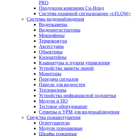
PRO
Продукция компании Си-Норд
Система охранной сигнализации «i-FLOW»
Системы видеонаблюдения
Видеокамеры
Видеорегистраторы
Микрофоны
Термокожухи
Аксессуары
Объективы
Кронштейны
Клавиатуры и пульты управления
Устройства защиты линий
Мониторы
Передача сигналов
Панели для видеостен
Тепловизоры
Устройства инфракрасной подсветки
Модули и ПО
Тестовое оборудование
Серверы и УРМ для видеонаблюдения
Средства пожаротушения
Огнетушители
Модули порошковые
Шкафы пожарные