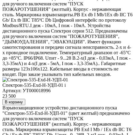
для ручного включения систем "ПУСК
ПОЖАРОТУШЕНИЯ" (желтый). Корпус - нержавеющая
сталь. Маркировка взрывозащиты.РВ Ex db I Mb/1Ex db IIC T6
Gb/ Ex tb IIIC T85ºC Db Цифровой интерфейс по протоколу
Modbus/RTU.I деж - 10мА, I пож - 10мА. Устройства
дистанционного пуска Спектрон серии 512. Предназначены
для ручного включения систем "ПОЖАРОТУШЕНИЯ",
"ДЫМОУДАЛЕНИЯ", "ЭВАКУАЦИИ". Имеет функцию
самотестирования и передачи сигнала неисправность. 2-х и 4-
х проводное подключение. Температурный диапазон от -65°C
до +85°C. IP66/IP68. Uпит - 9...28 В.2-х(I деж - 0,03мА, I пож -
3,3-35мА) и 4-х(I деж - 5мА, I пож - 3,3-35мА).. Габаритные
размеры 123х106х122. Кабельные вводы в стоимость не
входят. При заказе указывать тип кабельных вводов.
Спектрон-535-Exd-Н-УДП-01
i
Артикул: УТ000018996
23 500
В корзину
Взрывозащищенное устройство дистанционного пуска
"Спектрон-535-Exd-Н-УДП-01" (цвет желтый) предназначено
для ручного включения систем "ПУСК
ПОЖАРОТУШЕНИЯ" (желтый). Корпус - нержавеющая
сталь. Маркировка взрывозащиты РВ Ехd I Mb / 1Ex db IIC T6
Gb / Ex tb IIIC T85°C Db. Uпит - 9...28В. 2-х(I деж - 0,03мА, I