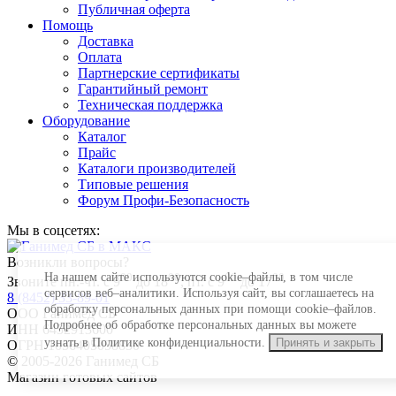
Публичная оферта
Помощь
Доставка
Оплата
Партнерские сертификаты
Гарантийный ремонт
Техническая поддержка
Оборудование
Каталог
Прайс
Каталоги производителей
Типовые решения
Форум Профи-Безопасность
Мы в соцсетях:
Возникли вопросы?
На нашем сайте используются cookie–файлы, в том числе
00
00
00
00
Звоните пн.-чт. с 9
до 18
, пт. с 9
до 17
сервисов веб–аналитики. Используя сайт, вы соглашаетесь на
8 (8452) 33-89-01
обработку персональных данных при помощи cookie–файлов.
ООО Ганимед СБ
Подробнее об обработке персональных данных вы можете
ИНН 6452913600
узнать в Политике конфиденциальности.
Принять и закрыть
ОГРН 1056405058830
© 2005-2026 Ганимед СБ
Магазин готовых сайтов
KUPIWEB.RU
beget - хостинг провайдер