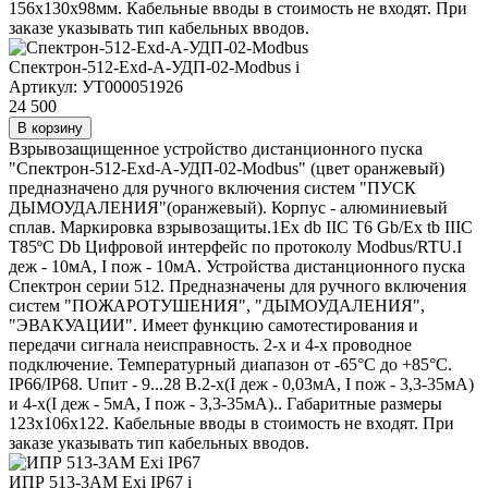
156х130х98мм. Кабельные вводы в стоимость не входят. При
заказе указывать тип кабельных вводов.
Спектрон-512-Exd-А-УДП-02-Modbus
i
Артикул: УТ000051926
24 500
В корзину
Взрывозащищенное устройство дистанционного пуска
"Спектрон-512-Exd-А-УДП-02-Modbus" (цвет оранжевый)
предназначено для ручного включения систем "ПУСК
ДЫМОУДАЛЕНИЯ"(оранжевый). Корпус - алюминиевый
сплав. Маркировка взрывозащиты.1Ex db IIC T6 Gb/Ex tb IIIC
T85ºC Db Цифровой интерфейс по протоколу Modbus/RTU.I
деж - 10мА, I пож - 10мА. Устройства дистанционного пуска
Спектрон серии 512. Предназначены для ручного включения
систем "ПОЖАРОТУШЕНИЯ", "ДЫМОУДАЛЕНИЯ",
"ЭВАКУАЦИИ". Имеет функцию самотестирования и
передачи сигнала неисправность. 2-х и 4-х проводное
подключение. Температурный диапазон от -65°C до +85°C.
IP66/IP68. Uпит - 9...28 В.2-х(I деж - 0,03мА, I пож - 3,3-35мА)
и 4-х(I деж - 5мА, I пож - 3,3-35мА).. Габаритные размеры
123х106х122. Кабельные вводы в стоимость не входят. При
заказе указывать тип кабельных вводов.
ИПР 513-3АМ Exi IP67
i