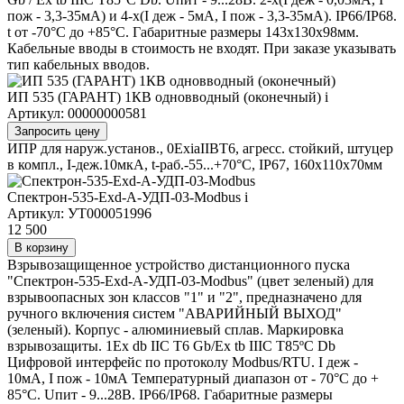
пож - 3,3-35мА) и 4-х(I деж - 5мА, I пож - 3,3-35мА). IP66/IP68.
t от -70°C до +85°C. Габаритные размеры 143х130х98мм.
Кабельные вводы в стоимость не входят. При заказе указывать
тип кабельных вводов.
ИП 535 (ГАРАНТ) 1КВ одновводный (оконечный)
i
Артикул: 00000000581
Запросить цену
ИПР для наруж.установ., 0ExiaIIBT6, агресс. стойкий, штуцер
в компл., I-деж.10мкА, t-раб.-55...+70°С, IP67, 160х110х70мм
Спектрон-535-Exd-А-УДП-03-Modbus
i
Артикул: УТ000051996
12 500
В корзину
Взрывозащищенное устройство дистанционного пуска
"Спектрон-535-Exd-А-УДП-03-Modbus" (цвет зеленый) для
взрывоопасных зон классов "1" и "2", предназначено для
ручного включения систем "АВАРИЙНЫЙ ВЫХОД"
(зеленый). Корпус - алюминиевый сплав. Маркировка
взрывозащиты. 1Ex db IIC T6 Gb/Ex tb IIIC T85ºC Db
Цифровой интерфейс по протоколу Modbus/RTU. I деж -
10мА, I пож - 10мА Температурный диапазон от - 70°C до +
85°C. Uпит - 9...28В. IP66/IP68. Габаритные размеры