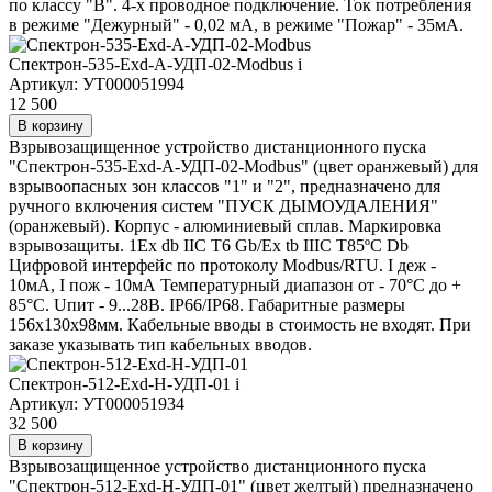
по классу "В". 4-х проводное подключение. Ток потребления
в режиме "Дежурный" - 0,02 мА, в режиме "Пожар" - 35мА.
Спектрон-535-Exd-А-УДП-02-Modbus
i
Артикул: УТ000051994
12 500
В корзину
Взрывозащищенное устройство дистанционного пуска
"Спектрон-535-Exd-А-УДП-02-Modbus" (цвет оранжевый) для
взрывоопасных зон классов "1" и "2", предназначено для
ручного включения систем "ПУСК ДЫМОУДАЛЕНИЯ"
(оранжевый). Корпус - алюминиевый сплав. Маркировка
взрывозащиты. 1Ex db IIC T6 Gb/Ex tb IIIC T85ºC Db
Цифровой интерфейс по протоколу Modbus/RTU. I деж -
10мА, I пож - 10мА Температурный диапазон от - 70°C до +
85°C. Uпит - 9...28В. IP66/IP68. Габаритные размеры
156х130х98мм. Кабельные вводы в стоимость не входят. При
заказе указывать тип кабельных вводов.
Спектрон-512-Exd-Н-УДП-01
i
Артикул: УТ000051934
32 500
В корзину
Взрывозащищенное устройство дистанционного пуска
"Спектрон-512-Exd-Н-УДП-01" (цвет желтый) предназначено