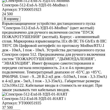
Спектрон-512-Exd-А-УДП-01-Modbus
i
Артикул: УТ000051923
24 500
В корзину
Взрывозащищенное устройство дистанционного пуска
"Спектрон-512-Exd-А-УДП-01-Modbus" (цвет желтый)
предназначено для ручного включения систем "ПУСК
ПОЖАРОТУШЕНИЯ" (желтый). Корпус - алюминиевый
сплав. Маркировка взрывозащиты.1Ex db IIC T6 Gb/Ex tb IIIC
T85ºC Db Цифровой интерфейс по протоколу Modbus/RTU.I
деж - 10мА, I пож - 10мА. Устройства дистанционного пуска
Спектрон серии 512. Предназначены для ручного включения
систем "ПОЖАРОТУШЕНИЯ", "ДЫМОУДАЛЕНИЯ",
"ЭВАКУАЦИИ". Имеет функцию самотестирования и
передачи сигнала неисправность. 2-х и 4-х проводное
подключение. Температурный диапазон от -65°C до +85°C.
IP66/IP68. Uпит - 9...28 В.2-х(I деж - 0,03мА, I пож - 3,3-35мА)
и 4-х(I деж - 5мА, I пож - 3,3-35мА).. Габаритные размеры
123х106х122. Кабельные вводы в стоимость не входят. При
заказе указывать тип кабельных вводов.
Спектрон-512-Exd-Н-УДП-01-HART
i
Артикул: УТ000051935
37 500