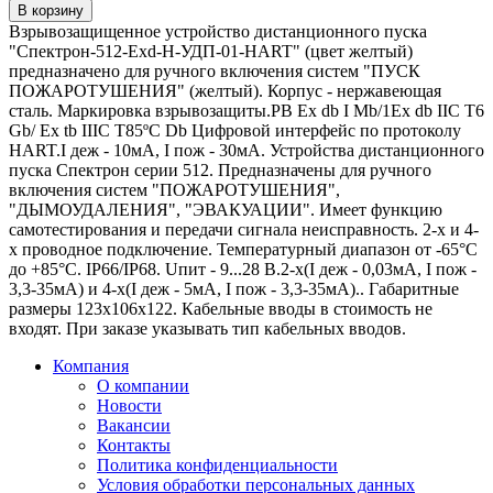
В корзину
Взрывозащищенное устройство дистанционного пуска
"Спектрон-512-Exd-Н-УДП-01-HART" (цвет желтый)
предназначено для ручного включения систем "ПУСК
ПОЖАРОТУШЕНИЯ" (желтый). Корпус - нержавеющая
сталь. Маркировка взрывозащиты.РВ Ex db I Mb/1Ex db IIC T6
Gb/ Ex tb IIIC T85ºC Db Цифровой интерфейс по протоколу
HART.I деж - 10мА, I пож - 30мА. Устройства дистанционного
пуска Спектрон серии 512. Предназначены для ручного
включения систем "ПОЖАРОТУШЕНИЯ",
"ДЫМОУДАЛЕНИЯ", "ЭВАКУАЦИИ". Имеет функцию
самотестирования и передачи сигнала неисправность. 2-х и 4-
х проводное подключение. Температурный диапазон от -65°C
до +85°C. IP66/IP68. Uпит - 9...28 В.2-х(I деж - 0,03мА, I пож -
3,3-35мА) и 4-х(I деж - 5мА, I пож - 3,3-35мА).. Габаритные
размеры 123х106х122. Кабельные вводы в стоимость не
входят. При заказе указывать тип кабельных вводов.
Компания
О компании
Новости
Вакансии
Контакты
Политика конфиденциальности
Условия обработки персональных данных