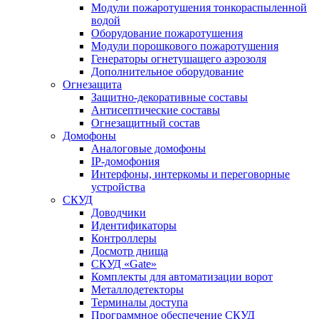
Модули пожаротушения тонкораспыленной
водой
Оборудование пожаротушения
Модули порошкового пожаротушения
Генераторы огнетушащего аэрозоля
Дополнительное оборудование
Огнезащита
Защитно-декоративные составы
Антисептические составы
Огнезащитный состав
Домофоны
Аналоговые домофоны
IP-домофония
Интерфоны, интеркомы и переговорные
устройства
СКУД
Доводчики
Идентификаторы
Контроллеры
Досмотр днища
СКУД «Gate»
Комплекты для автоматизации ворот
Металлодетекторы
Терминалы доступа
Программное обеспечение СКУД