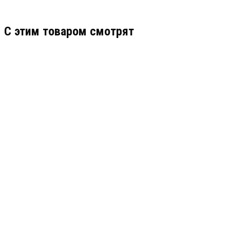
C этим товаром смотрят
ИП 535 (ГАРАНТ-М) 1КВ
АРТИКУЛ: 0000005257