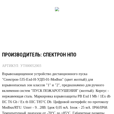
ПРОИЗВОДИТЕЛЬ: СПЕКТРОН НПО
АРТИКУЛ: УТ000052003
Взрывозащищенное устройство дистанционного пуска
"Спектрон-535-Exd-Н-УДП-01-Modbus" (цвет желтый) для
взрывоопасных зон классов "1" и "2", предназначено для ручного
включения систем "ПУСК ПОЖАРОТУШЕНИЯ" (желтый). Корпус -
нержавеющая сталь. Маркировка взрывозащиты РВ Ехd I Mb / 1Ex db
IIC T6 Gb / Ex tb IIIC T85°C Db. Цифровой интерфейс по протоколу
Modbus/RTU. Uпит - 9...28В. Iдеж 0,05 мА. Iпож - 25 мА. IP66/IP68.
Температурный диапазон от -70°C до +85°C. Габаритные размеры