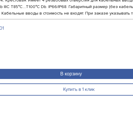
К. Крестовая. Имеет 4 резьбовых отверстия для кабельных ввод
x tb IIIC T85°C....T100°C Db. IP66/IP68. Габаритный размер (без ка
5°C. Кабельные вводы в стоимость не входят. При заказе указывать
01
В корзину
Купить в 1 клик