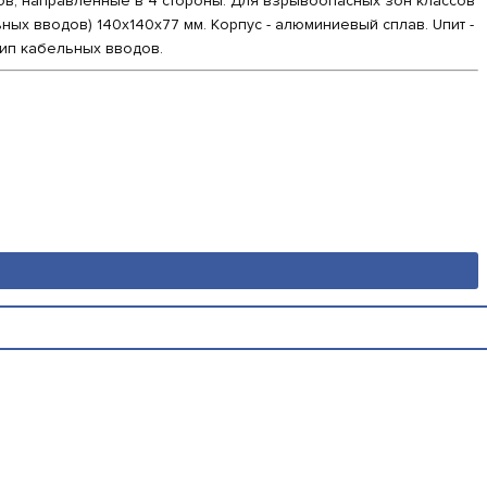
ов, направленные в 4 стороны. Для взрывоопасных зон классов
бельных вводов) 140x140x77 мм. Корпус - алюминиевый сплав. Uпит -
 тип кабельных вводов.