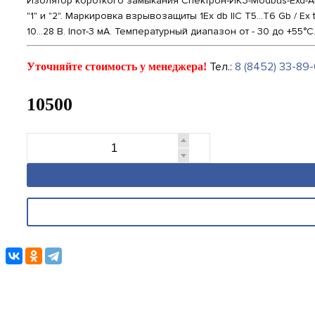
Изолятор короткого замыкания Спектрон-ИКЗ-Modbus-Exd-А-
"1" и "2". Маркировка взрывозащиты 1Ex db IIC T5...Т6 Gb / E
10...28 В. Iпот-3 мА. Температурный диапазон от - 30 до +5
Тел.:
8 (8452) 33-89-
Уточняйте стоимость у менеджера!
10500