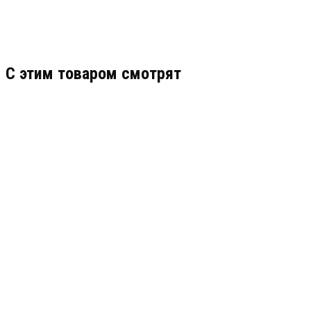
C этим товаром смотрят
СПЕКТРОН-901-EXD-Н-В-IP-HART
АРТИКУЛ: УТ000051849
167 500
В КОРЗИНУ