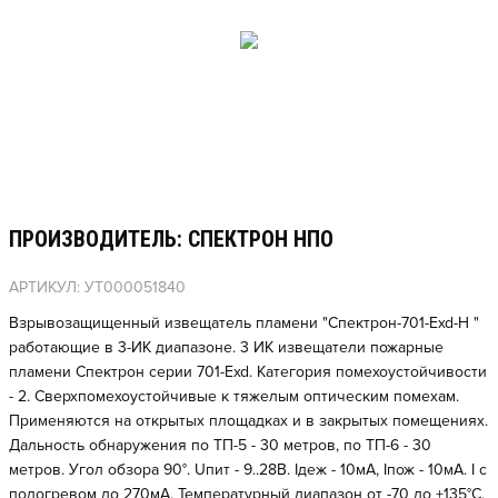
ПРОИЗВОДИТЕЛЬ: СПЕКТРОН НПО
АРТИКУЛ: УТ000051840
Взрывозащищенный извещатель пламени "Спектрон-701-Exd-H "
работающие в 3-ИК диапазоне. 3 ИК извещатели пожарные
пламени Спектрон серии 701-Exd. Категория помехоустойчивости
- 2. Сверхпомехоустойчивые к тяжелым оптическим помехам.
Применяются на открытых площадках и в закрытых помещениях.
Дальность обнаружения по ТП-5 - 30 метров, по ТП-6 - 30
метров. Угол обзора 90°. Uпит - 9..28В. Iдеж - 10мА, Iпож - 10мА. I с
подогревом до 270мА. Температурный диапазон от -70 до +135°С.