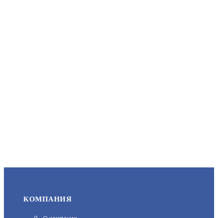
АРТИКУЛ: УТ000033710
18 500
В КОРЗИНУ
СПЕКТРОН-ИКЗ-MODBUS-EXD-А-П
АРТИКУЛ: УТ000052337
9 900
КОМПАНИЯ
В КОРЗИНУ