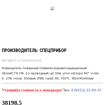
ПРОИЗВОДИТЕЛЬ: СПЕЦПРИБОР
АРТИКУЛ: УТ000004244
Извещатель пожарный пламени взрывозащищенный
0ExiaIICT6 УФ, 2-х проводный, до 50м, угол обзора 90°, U-пит.
5...27В, I-потр. 300мкА, IP66, t-раб.-55...+55°С, 185х140х60мм
Тел.:
8 (8452) 33-89-01
Уточняйте стоимость у менеджера!
38198.5