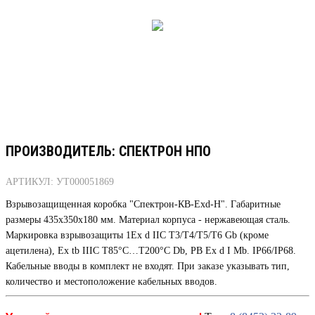
ПРОИЗВОДИТЕЛЬ: СПЕКТРОН НПО
АРТИКУЛ: УТ000051869
Взрывозащищенная коробка "Спектрон-КВ-Exd-Н". Габаритные
размеры 435х350х180 мм. Материал корпуса - нержавеющая сталь.
Маркировка взрывозащиты 1Ex d IIC Т3/Т4/Т5/Т6 Gb (кроме
ацетилена), Ex tb IIIC T85°C…T200°C Db, РВ Ex d I Mb. IP66/IP68.
Кабельные вводы в комплект не входят. При заказе указывать тип,
количество и местоположение кабельных вводов.