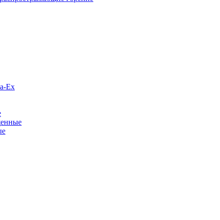
а-Ex
е
щенные
ые