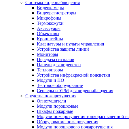
Системы видеонаблюдения
Видеокамеры
Видеорегистраторы
Микрофоны
Термокожухи
Аксессуары
Объективы
Кронштейны
Клавиатуры и пульты управления
Устройства защиты линий
Мониторы
Передача сигналов
Панели для видеостен
Тепловизоры
Устройства инфракрасной подсветки
Модули и ПО
Тестовое оборудование
Серверы и УРМ для видеонаблюдения
Средства пожаротушения
Огнетушители
Модули порошковые
Шкафы пожарные
Модули пожаротушения тонкораспыленной в
Оборудование пожаротушения
Модули порошкового пожаротушения