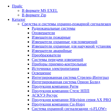
Прайс
В формате MS EXEL
В формате Zip
Каталог
Средства и системы охранно-пожарной сигнализац
Радиоканальные системы
Оповещатели
Извещатели пожарные
Извещатели охранные для помещений
Извещатели охранные для наружной установ
Извещатели аварийные
Преобразователи
Системы передачи извещений
Приборы приемно-контрольные
Источники электропитания
Освещение
Интегрированная система Стрелец-Интеграл
Интегрированная система Орион Болид
Продукция компании Ритм
Продукция компании Стелс НПП
АСКУЭ Ресурс
Продукция компании Hikvision серия AX PR
Продукция компании Си-Норд
Система охранной сигнализации «i-FLOW»