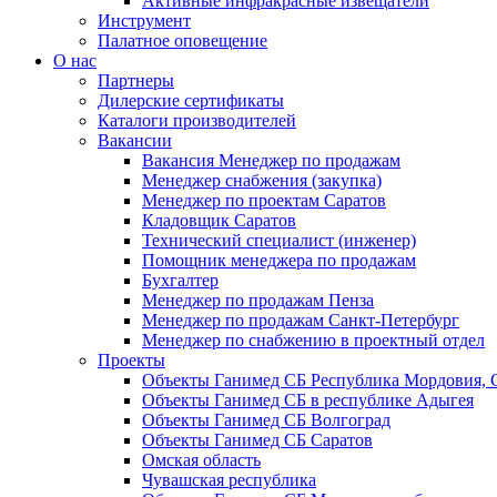
Активные инфракрасные извещатели
Инструмент
Палатное оповещение
О нас
Партнеры
Дилерские сертификаты
Каталоги производителей
Вакансии
Вакансия Менеджер по продажам
Менеджер снабжения (закупка)
Менеджер по проектам Саратов
Кладовщик Саратов
Технический специалист (инженер)
Помощник менеджера по продажам
Бухгалтер
Менеджер по продажам Пенза
Менеджер по продажам Санкт-Петербург
Менеджер по снабжению в проектный отдел
Проекты
Объекты Ганимед СБ Республика Мордовия, 
Объекты Ганимед СБ в республике Адыгея
Объекты Ганимед СБ Волгоград
Объекты Ганимед СБ Саратов
Омская область
Чувашская республика