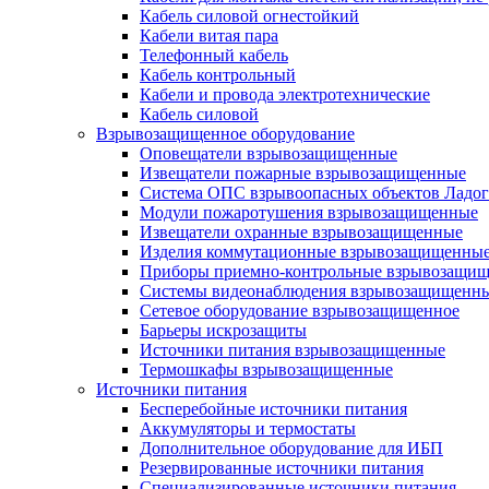
Кабель силовой огнестойкий
Кабели витая пара
Телефонный кабель
Кабель контрольный
Кабели и провода электротехнические
Кабель силовой
Взрывозащищенное оборудование
Оповещатели взрывозащищенные
Извещатели пожарные взрывозащищенные
Система ОПС взрывоопасных объектов Ладог
Модули пожаротушения взрывозащищенные
Извещатели охранные взрывозащищенные
Изделия коммутационные взрывозащищенны
Приборы приемно-контрольные взрывозащи
Системы видеонаблюдения взрывозащищенн
Сетевое оборудование взрывозащищенное
Барьеры искрозащиты
Источники питания взрывозащищенные
Термошкафы взрывозащищенные
Источники питания
Бесперебойные источники питания
Аккумуляторы и термостаты
Дополнительное оборудование для ИБП
Резервированные источники питания
Специализированные источники питания