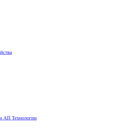
йства
ии АП Технологии