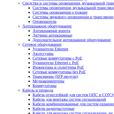
Средства и системы оповещения, музыкальной тра
Системы оповещения, музыкальной трансляц
Системы оповещения о пожаре
Системы звукового оповещения и трансляции
Оповещатели
Антикражное оборудование
Антикражные ворота
Датчики антикражные
Дополнительное антикражное оборудование
Сетевое оборудование
Удлинители Ethernet
Аксессуары
Сетевые коммутаторы с РоЕ
Удлинители Ethernet с PoE
Инжекторы и сплиттеры РоЕ
Сетевые коммутаторы без РоЕ
Трансиверы (SFP-модули)
Медиаконвертеры
Коммутаторы
Кабель и провода
Кабель огнестойкий для систем ОПС и СОУЭ
Кабель для монтажа систем сигнализаций
Кабели комбинированные для систем охранно
Кабели радиочастотные
Кабели для монтажа систем сигнализации, не