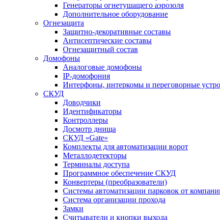
Генераторы огнетушащего аэрозоля
Дополнительное оборудование
Огнезащита
Защитно-декоративные составы
Антисептические составы
Огнезащитный состав
Домофоны
Аналоговые домофоны
IP-домофония
Интерфоны, интеркомы и переговорные устро
СКУД
Доводчики
Идентификаторы
Контроллеры
Досмотр днища
СКУД «Gate»
Комплекты для автоматизации ворот
Металлодетекторы
Терминалы доступа
Программное обеспечение СКУД
Конвертеры (преобразователи)
Системы автоматизации парковок от компан
Система организации прохода
Замки
Считыватели и кнопки выхода