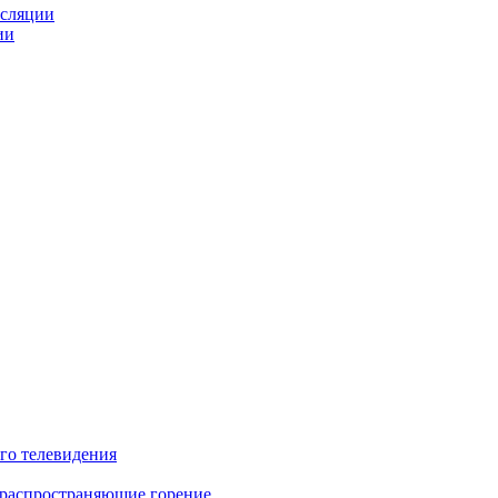
нсляции
ии
го телевидения
 распространяющие горение