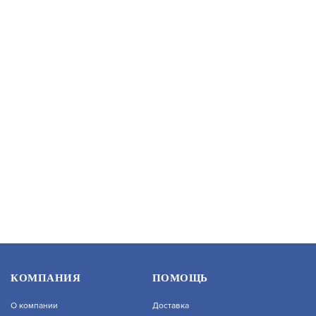
В КОРЗИНУ
1 360
КВМ-15/12-Н-G1/2
АРТИКУЛ: УТ000054395
В КОРЗИНУ
3 300
КВМ-15/10-Н
КОМПАНИЯ
ПОМОЩЬ
О компании
Доставка
АРТИКУЛ: УТ000028894