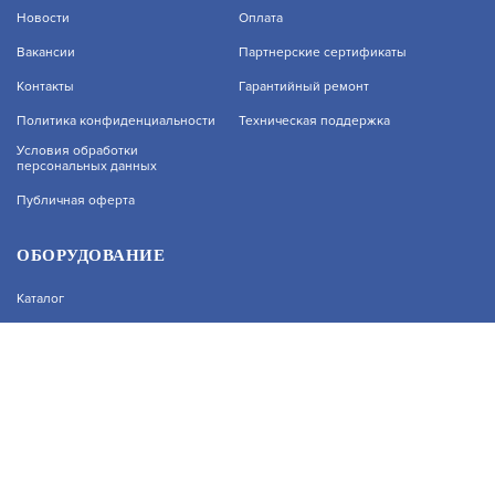
Новости
Оплата
Вакансии
Партнерские сертификаты
В КОРЗИНУ
3 300
Контакты
Гарантийный ремонт
На нашем сайте используются cookie–файлы, в
Политика конфиденциальности
Техническая поддержка
том числе сервисов веб–аналитики. Используя
сайт, вы соглашаетесь на обработку
Условия обработки
персональных данных
персональных данных при помощи cookie–
файлов. Подробнее об обработке
КВН-12-Н
Публичная оферта
персональных данных вы можете узнать в
Политике конфиденциальности.
АРТИКУЛ: УТ000049915
Принять и закрыть
ОБОРУДОВАНИЕ
Каталог
В КОРЗИНУ
3 300
Прайс
Каталоги производителей
Типовые решения
Форум Профи-Безопасность
КВМ-10/6-Н