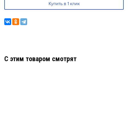
Купить в 1 клик
C этим товаром смотрят
КВМ-10/6-Н-G1/2
АРТИКУЛ: УТ000054391
В КОРЗИНУ