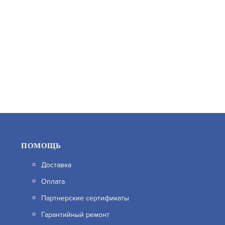
3 300
В КОРЗИНУ
ПОМОЩЬ
Доставка
Оплата
ПЕРЕХОДНИК-20/25-М
Партнерские сертификаты
Гарантийный ремонт
АРТИКУЛ: УТ000049997