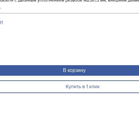
 кабеля с двойным уплотнением резьбой М25х1,5 мм, внешним диам
.
01
В корзину
Купить в 1 клик