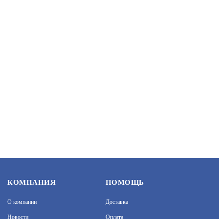
1 350
В КОРЗИНУ
КВМ-15/12-М
АРТИКУЛ: УТ000070963
1 050
В КОРЗИНУ
КВМ-20/12-М-G1/2
КОМПАНИЯ
ПОМОЩЬ
О компании
Доставка
АРТИКУЛ: УТ000054378
Новости
Оплата