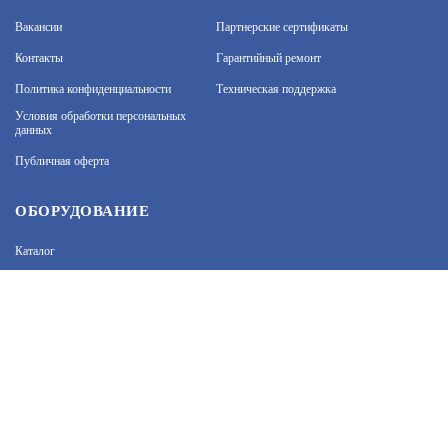
Вакансии
Партнерские сертификаты
1 050
В КОРЗИНУ
Контакты
Гарантийный ремонт
Политика конфиденциальности
Техническая поддержка
На нашем сайте используются cookie–файлы, в том
числе сервисов веб–аналитики. Используя сайт, вы
Условия обработки персональных
данных
соглашаетесь на обработку персональных данных
при помощи cookie–файлов. Подробнее об
КВН-12-Н-G1/2
Публичная оферта
обработке персональных данных вы можете узнать
в Политике конфиденциальности.
Принять и закрыть
АРТИКУЛ: УТ000054399
ОБОРУДОВАНИЕ
Каталог
3 300
В КОРЗИНУ
Прайс
Каталоги производителей
Типовые решения
Форум Профи-Безопасность
КВМ-25/16-М-25Х1,5
АРТИКУЛ: УТ000038317