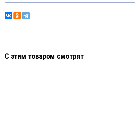
C этим товаром смотрят
КВБ-22/12-Н-25Х1,5
АРТИКУЛ: УТ000049877
4 200
В КОРЗИНУ