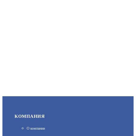
АРТИКУЛ: УТ000049958
2 200
В КОРЗИНУ
КВМ-15/10-Н-G1/2
АРТИКУЛ: УТ000054394
КОМПАНИЯ
3 300
О компании
В КОРЗИНУ