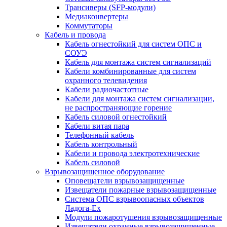
Трансиверы (SFP-модули)
Медиаконвертеры
Коммутаторы
Кабель и провода
Кабель огнестойкий для систем ОПС и
СОУЭ
Кабель для монтажа систем сигнализаций
Кабели комбинированные для систем
охранного телевидения
Кабели радиочастотные
Кабели для монтажа систем сигнализации,
не распространяющие горение
Кабель силовой огнестойкий
Кабели витая пара
Телефонный кабель
Кабель контрольный
Кабели и провода электротехнические
Кабель силовой
Взрывозащищенное оборудование
Оповещатели взрывозащищенные
Извещатели пожарные взрывозащищенные
Система ОПС взрывоопасных объектов
Ладога-Ex
Модули пожаротушения взрывозащищенные
Извещатели охранные взрывозащищенные