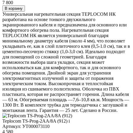
7 800
В корзину
Универсальная нагревательная секция TEPLOCOM НК
разработана на основе тонкого двухжильного
экранированного кабеля и предназначена для основного или
комфортного обогрева пола. Нагревательная секция
TEPLOCOM НК является универсальной благодаря
минимальному диаметру кабеля (около 4 мм), что позволяет
укладывать ее, как в слой плиточного клея (0,5-1.0 см), так и в
цементно-песочную стяжку (1,0-3,0 см). Идеально подходит
для помещений со сложной геометрией. Благодаря
возможности выбора шага укладки, секция может
использоваться как для комфортного, так и для основного
обогрева помещения. Двойной экран для устранения
электромагнитных излучений и защиты от поражения
электрическим током. Высокопрочная и теплостойкая
изоляция из сшиваемого полиэтилена. Оболочка из ПВХ
пластиката, которая не распространяет горения. Длина кабеля
— 63 м. Обогреваемая площадь —7,6–10,8 кв.м. Мощность —
1300 Вт. В комплекте трубка для термодатчика с заглушкой и
монтажная лента. Гарантия — 25 лет. Сделано в России.
Teplocom TS-Prog-2AA/8A (912)
i
Артикул: УТ000073110
4 580