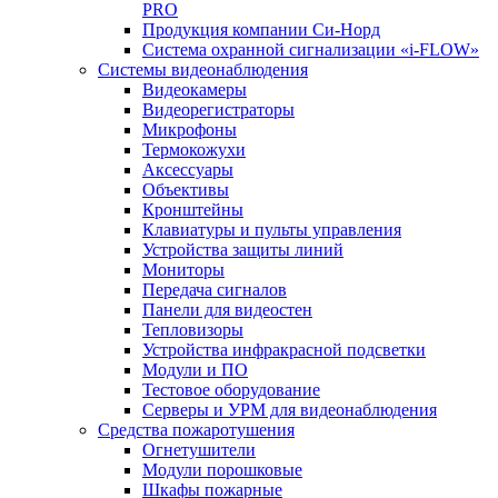
PRO
Продукция компании Си-Норд
Система охранной сигнализации «i-FLOW»
Системы видеонаблюдения
Видеокамеры
Видеорегистраторы
Микрофоны
Термокожухи
Аксессуары
Объективы
Кронштейны
Клавиатуры и пульты управления
Устройства защиты линий
Мониторы
Передача сигналов
Панели для видеостен
Тепловизоры
Устройства инфракрасной подсветки
Модули и ПО
Тестовое оборудование
Серверы и УРМ для видеонаблюдения
Средства пожаротушения
Огнетушители
Модули порошковые
Шкафы пожарные