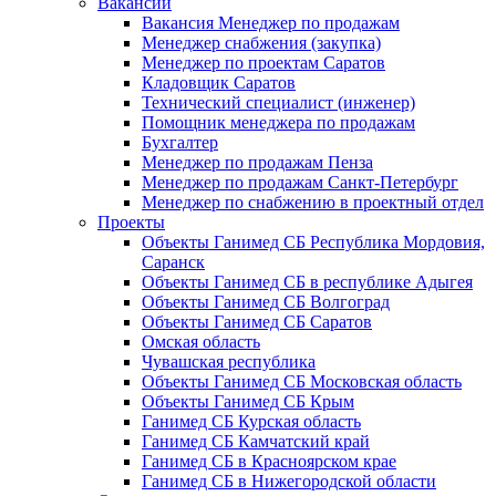
Вакансии
Вакансия Менеджер по продажам
Менеджер снабжения (закупка)
Менеджер по проектам Саратов
Кладовщик Саратов
Технический специалист (инженер)
Помощник менеджера по продажам
Бухгалтер
Менеджер по продажам Пенза
Менеджер по продажам Санкт-Петербург
Менеджер по снабжению в проектный отдел
Проекты
Объекты Ганимед СБ Республика Мордовия,
Саранск
Объекты Ганимед СБ в республике Адыгея
Объекты Ганимед СБ Волгоград
Объекты Ганимед СБ Саратов
Омская область
Чувашская республика
Объекты Ганимед СБ Московская область
Объекты Ганимед СБ Крым
Ганимед СБ Курская область
Ганимед СБ Камчатский край
Ганимед СБ в Красноярском крае
Ганимед СБ в Нижегородской области