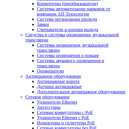
Конвертеры (преобразователи)
Системы автоматизации парковок от
компании АП Технологии
Система организации прохода
Замки
Считыватели и кнопки выхода
Средства и системы оповещения, музыкальной
трансляции
Системы оповещения, музыкальной
трансляции
Системы оповещения о пожаре
Системы звукового оповещения и
трансляции
Оповещатели
Антикражное оборудование
Антикражные ворота
Датчики антикражные
Дополнительное антикражное оборудование
Сетевое оборудование
Удлинители Ethernet
Аксессуары
Сетевые коммутаторы с РоЕ
Удлинители Ethernet с PoE
Инжекторы и сплиттеры РоЕ
Сетевые коммутаторы без РоЕ