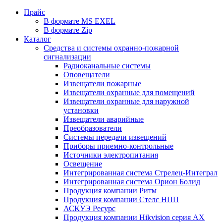
Прайс
В формате MS EXEL
В формате Zip
Каталог
Средства и системы охранно-пожарной
сигнализации
Радиоканальные системы
Оповещатели
Извещатели пожарные
Извещатели охранные для помещений
Извещатели охранные для наружной
установки
Извещатели аварийные
Преобразователи
Системы передачи извещений
Приборы приемно-контрольные
Источники электропитания
Освещение
Интегрированная система Стрелец-Интеграл
Интегрированная система Орион Болид
Продукция компании Ритм
Продукция компании Стелс НПП
АСКУЭ Ресурс
Продукция компании Hikvision серия AX