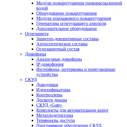
Модули пожаротушения тонкораспыленной
водой
Оборудование пожаротушения
Модули порошкового пожаротушения
Генераторы огнетушащего аэрозоля
Дополнительное оборудование
Огнезащита
Защитно-декоративные составы
Антисептические составы
Огнезащитный состав
Домофоны
Аналоговые домофоны
IP-домофония
Интерфоны, интеркомы и переговорные
устройства
СКУД
Доводчики
Идентификаторы
Контроллеры
Досмотр днища
СКУД «Gate»
Комплекты для автоматизации ворот
Металлодетекторы
Терминалы доступа
Программное обеспечение СКУД