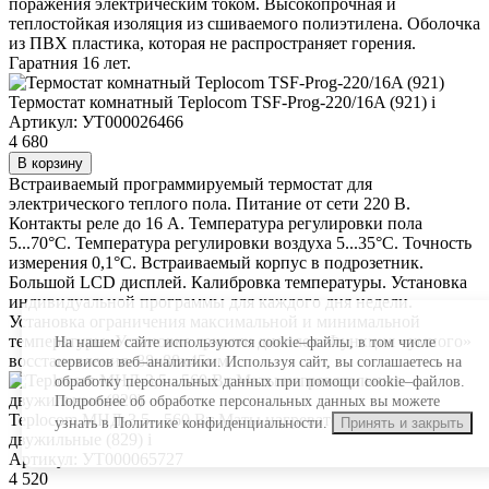
поражения электрическим током. Высокопрочная и
теплостойкая изоляция из сшиваемого полиэтилена. Оболочка
из ПВХ пластика, которая не распространяет горения.
Гаратния 16 лет.
Термостат комнатный Teplocom TSF-Prog-220/16A (921)
i
Артикул: УТ000026466
4 680
В корзину
Встраиваемый программируемый термостат для
электрического теплого пола. Питание от сети 220 В.
Контакты реле до 16 А. Температура регулировки пола
5...70°С. Температура регулировки воздуха 5...35°С. Точность
измерения 0,1°С. Встраиваемый корпус в подрозетник.
Большой LCD дисплей. Калибровка температуры. Установка
индивидуальной программы для каждого дня недели.
Установка ограничения максимальной и минимальной
температуры. Установка яркости дисплея. Функция «умного»
На нашем сайте используются cookie–файлы, в том числе
восстановления. 88х88х45мм
сервисов веб–аналитики. Используя сайт, вы соглашаетесь на
обработку персональных данных при помощи cookie–файлов.
Подробнее об обработке персональных данных вы можете
Teplocom МНД-3,5 - 560 Вт Маты нагревательные
узнать в Политике конфиденциальности.
Принять и закрыть
двужильные (829)
i
Артикул: УТ000065727
4 520