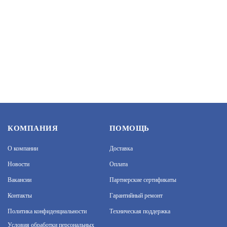
SKAT BG GOLD 32 (4135)
АРТИКУЛ: УТ000073266
42 000
В КОРЗИНУ
КОМПАНИЯ
ПОМОЩЬ
О компании
Доставка
Новости
Оплата
Вакансии
Партнерские сертификаты
Контакты
Гарантийный ремонт
Политика конфиденциальности
Техническая поддержка
На нашем сайте используются cookie–файлы, в том
числе сервисов веб–аналитики. Используя сайт, вы
Условия обработки персональных