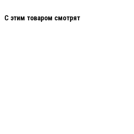
C этим товаром смотрят
ТЕПЛОКОНТРОЛЛЕР TEPLOCOM БОЙЛЕР
TC-1B (909)
АРТИКУЛ: УТ000036826
11 200
В КОРЗИНУ