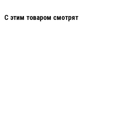
C этим товаром смотрят
УНИВЕРСАЛЬНАЯ НАГРЕВАТЕЛЬНАЯ
СЕКЦИЯ TEPLOCOM НК-63-1300 ВТ (826)
АРТИКУЛ: УТ000033197
7 800
В КОРЗИНУ