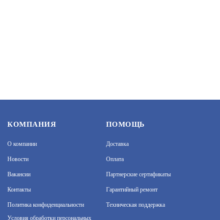
TEPLOCOM TS-2AA/3A-RF (914)
АРТИКУЛ: УТ000073112
8 700
В КОРЗИНУ
КОМПАНИЯ
ПОМОЩЬ
О компании
Доставка
Новости
Оплата
Вакансии
Партнерские сертификаты
ТЕПЛОКОНТРОЛЛЕР TEPLOCOM БОЙЛЕР
TC-1B (909)
Контакты
Гарантийный ремонт
АРТИКУЛ: УТ000036826
Политика конфиденциальности
Техническая поддержка
На нашем сайте используются cookie–файлы, в том
числе сервисов веб–аналитики. Используя сайт, вы
Условия обработки персональных