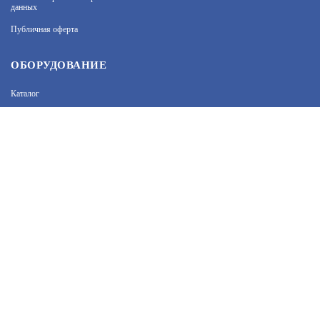
данных
соглашаетесь на обработку персональных данных
при помощи cookie–файлов. Подробнее об
11 200
В КОРЗИНУ
Публичная оферта
обработке персональных данных вы можете узнать
в Политике конфиденциальности.
Принять и закрыть
ОБОРУДОВАНИЕ
Каталог
TEPLOCOM TS-2AA/8A (911)
Прайс
Каталоги производителей
АРТИКУЛ: УТ000027803
Типовые решения
Форум Профи-Безопасность
3 180
В КОРЗИНУ
МЫ В СОЦСЕТЯХ:
УНИВЕРСАЛЬНАЯ НАГРЕВАТЕЛЬНАЯ
СЕКЦИЯ TEPLOCOM НК-21-400 ВТ (819)
Возникли вопросы?