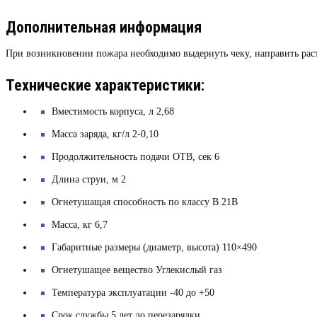
Дополнительная информация
При возникновении пожара необходимо выдернуть чеку, направить раст
Технические характеристики:
Вместимость корпуса, л 2,68
Масса заряда, кг/л 2-0,10
Продолжительность подачи ОТВ, сек 6
Длина струи, м 2
Огнетушащая способность по классу В 21B
Масса, кг 6,7
Габаритные размеры (диаметр, высота) 110×490
Огнетушащее вещество Углекислый газ
Температура эксплуатации -40 до +50
Срок службы 5 лет до перезарядки