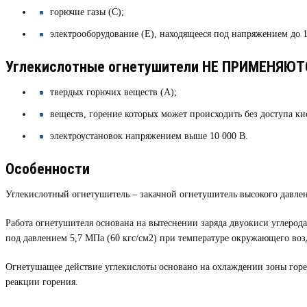
горючие газы (С);
электрооборудование (Е), находящееся под напряжением до 1
Углекислотные огнетушители НЕ ПРИМЕНЯЮТС
твердых горючих веществ (А);
веществ, горение которых может происходить без доступа ки
электроустановок напряжением выше 10 000 В.
Особенности
Углекислотный огнетушитель – закачной огнетушитель высокого давле
Работа огнетушителя основана на вытеснении заряда двуокиси углерода
под давлением 5,7 МПа (60 кгс/см2) при температуре окружающего воз
Огнетушащее действие углекислоты основано на охлаждении зоны гор
реакции горения.