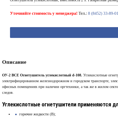
Огнетушитель углекислотный, вместимость 2 л. Габаритные размеры
Уточняйте стоимость у менеджера!
Тел.:
8 (8452) 33-89-0
Описание
ОУ-2 ВСЕ Огнетушитель углекислотный d-108.
Углекислотные огнет
электрифицированном железнодорожном и городском транспорте, электр
офисных помещениях при наличии оргтехники, а так же в жилом сектор
следов.
Углекислотные огнетушители применяются д
горючие жидкости (В);