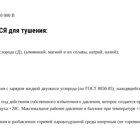
0 000 В.
Я для тушения:
слорода (Д), (алюминий, магний и их сплавы, натрий, калий);
ния с зарядом жидкой двуокиси углерода (по ГОСТ 8050-85), находящей
 под действием собственного избыточного давления, которое создается 
духа +20С. Максимальное рабочее давление в баллоне при температуре +
ения и разбавлении горючей паровоздушной среды инертным (не горючи