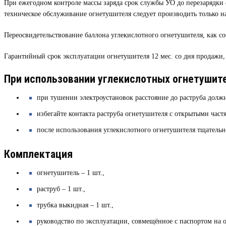
При ежегодном контроле массы заряда срок службы УО до перезарядки со
техническое обслуживание огнетушителя следует производить только 
Переосвидетельствование баллона углекислотного огнетушителя, как со
Гарантийный срок эксплуатации огнетушителя 12 мес. со дня продажи, н
При использовании углекислотных огнетушит
при тушении электроустановок расстояние до раструба должн
избегайте контакта раструба огнетушителя с открытыми частя
после использования углекислотного огнетушителя тщатель
Комплектация
огнетушитель – 1 шт.,
раструб – 1 шт.,
трубка выкидная – 1 шт.,
руководство по эксплуатации, совмещённое с паспортом на о