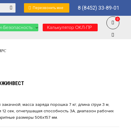
8 (8452) 33-89-01
Перезвонить мне
0
0
-Безопасность
Калькулятор ОКЛ-ПР
 МРС
ПОЖИНВЕСТ
акачной, масса заряда порошка 7 кг, длина струи 3 м,
 12 сек, огнетушащая способность 3А, диапазон рабочих
аритные размеры 506х157 мм.