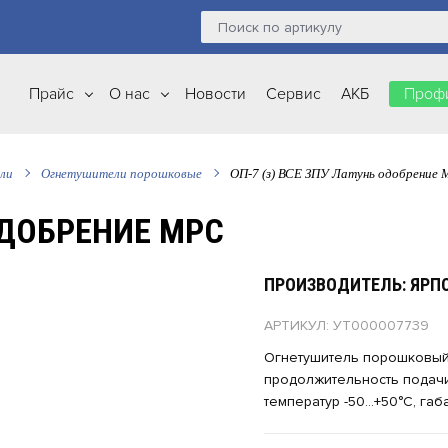
Прайс
О нас
Новости
Сервис
АКБ
Профи
ли
Огнетушители порошковые
ОП-7 (з) ВСЕ ЗПУ Латунь одобрение
 ОДОБРЕНИЕ МРС
ПРОИЗВОДИТЕЛЬ: ЯР
АРТИКУЛ: УТ000007739
Огнетушитель порошковый з
продолжительность подачи
температур -50…+50°С, габ