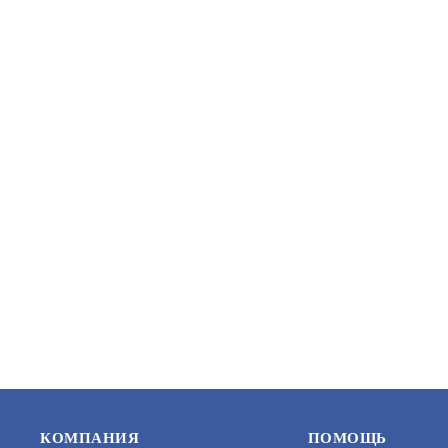
ЦЕНУ
ОП-3 (З) ВСЕ ЗПУ АЛЮМИНИЙ
ОП-70 (З)
ОДОБРЕН
АРТИКУЛ: УТ000020376
АРТИКУЛ: 
ЗАПРОСИТЬ
ЦЕНУ
КОМПАНИЯ
ПОМОЩЬ