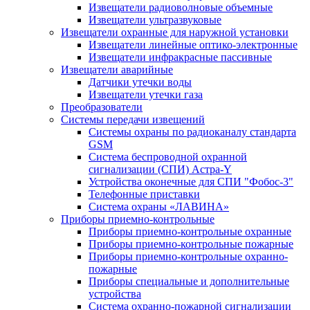
Извещатели радиоволновые объемные
Извещатели ультразвуковые
Извещатели охранные для наружной установки
Извещатели линейные оптико-электронные
Извещатели инфракрасные пассивные
Извещатели аварийные
Датчики утечки воды
Извещатели утечки газа
Преобразователи
Системы передачи извещений
Системы охраны по радиоканалу стандарта
GSM
Система беспроводной охранной
сигнализации (СПИ) Астра-Y
Устройства оконечные для СПИ "Фобос-3"
Телефонные приставки
Система охраны «ЛАВИНА»
Приборы приемно-контрольные
Приборы приемно-контрольные охранные
Приборы приемно-контрольные пожарные
Приборы приемно-контрольные охранно-
пожарные
Приборы специальные и дополнительные
устройства
Система охранно-пожарной сигнализации