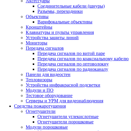
Аксессуары
Соединительные кабели (шнуры)
Разъемы, переходники
Объективы
Варифокальные объективы
Кронштейны
Клавиатуры и пульты управления
Устройства защиты линий
Мониторы
Передача сигналов
Передача сигналов по витой паре
Передача сигналов по коаксиальному кабелю
Передача сигналов по оптоволокну
Передача сигналов по радиоканалу
Панели для видеостен
Тепловизоры
Устройства инфракрасной подсветки
Модули и ПО
Тестовое оборудование
Серверы и УРМ для видеонаблюдения
Средства пожаротушения
Огнетушители
Огнетушители углекислотные
Огнетушители порошковые
Модули порошковые