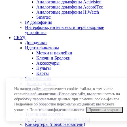
Аналоговые домофоны Activision
Аналоговые домофоны AccordTec
Аналоговые домофоны HiWatch
Smartec
IP-домофония
Интерфоны, интеркомы и переговорные
устройства
СКУД
Доводчики
Идентификаторы
Метки и наклейки
Ключи и Брелоки
Аксессуары
Пульты
Карты
Контроллеры
Досмотр днища
СКУД «Gate»
На нашем сайте используются cookie–файлы, в том числе
Комплекты для автоматизации ворот
сервисов веб–аналитики. Используя сайт, вы соглашаетесь на
Металлодетекторы
обработку персональных данных при помощи cookie–файлов.
Стационарные металлодетекторы
Подробнее об обработке персональных данных вы можете
Ручные металлодетекторы
узнать в Политике конфиденциальности.
Принять и закрыть
Терминалы доступа
Программное обеспечение СКУД
Конвертеры (преобразователи)