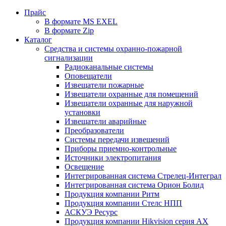
Прайс
В формате MS EXEL
В формате Zip
Каталог
Средства и системы охранно-пожарной
сигнализации
Радиоканальные системы
Оповещатели
Извещатели пожарные
Извещатели охранные для помещений
Извещатели охранные для наружной
установки
Извещатели аварийные
Преобразователи
Системы передачи извещений
Приборы приемно-контрольные
Источники электропитания
Освещение
Интегрированная система Стрелец-Интеграл
Интегрированная система Орион Болид
Продукция компании Ритм
Продукция компании Стелс НПП
АСКУЭ Ресурс
Продукция компании Hikvision серия AX