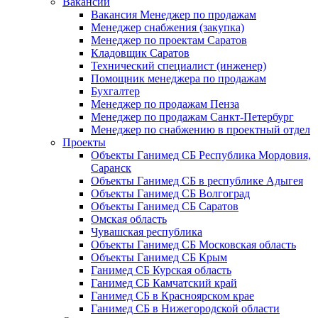
Вакансии
Вакансия Менеджер по продажам
Менеджер снабжения (закупка)
Менеджер по проектам Саратов
Кладовщик Саратов
Технический специалист (инженер)
Помощник менеджера по продажам
Бухгалтер
Менеджер по продажам Пенза
Менеджер по продажам Санкт-Петербург
Менеджер по снабжению в проектный отдел
Проекты
Объекты Ганимед СБ Республика Мордовия,
Саранск
Объекты Ганимед СБ в республике Адыгея
Объекты Ганимед СБ Волгоград
Объекты Ганимед СБ Саратов
Омская область
Чувашская республика
Объекты Ганимед СБ Московская область
Объекты Ганимед СБ Крым
Ганимед СБ Курская область
Ганимед СБ Камчатский край
Ганимед СБ в Красноярском крае
Ганимед СБ в Нижегородской области