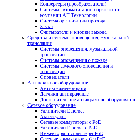
Конвертеры (преобразователи)
Системы автоматизации парковок от
компании АП Технологии
Система организации прохода
Замки
Считыватели и кнопки выхода
Средства и системы оповещения, музыкальной
трансляции
Системы оповещения, музыкальной
трансляции
Системы оповещения о пожаре
Системы звукового оповещения и
трансляции
Оповещатели
Антикражное оборудование
Антикражные ворота
Датчики антикражные
Дополнительное антикражное оборудование
Сетевое оборудование
Удлинители Ethernet
Аксессуары
Сетевые коммутаторы с РоЕ
Удлинители Ethernet с PoE
Инжекторы и сплиттеры РоЕ
Сетевые коммутаторы без РоЕ