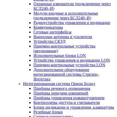
Охранные извещатели (подключение через
БСЛ240–И)
Модули входные и исполнительные
(подключение через БСЛ240–И)
Радиоустройства управления и индикации
Коммуникаторы
Сетевые интерфейсы
Выносные антенны и усилители
Устройства СКУД
Приемно-контрольные устройства
(автономные)
Исполнительные блоки LON
Устройства управления и индикации LON
Приемно-контрольные устройства LON
Дополнительное оборудование
интегрированной системы Стрелец-
Интеграл
Интегрированная система Орион Болид
Приборы речевого оповещения
Приборы передачи извещений
Приборы управления пожаротушением
Контроллеры доступа и считыватели
Блоки индикации и управления, клавиатуры
Релейные блоки
Сетевые контроллеры