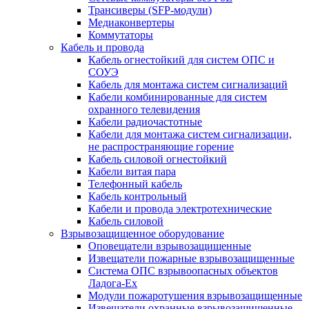
Трансиверы (SFP-модули)
Медиаконвертеры
Коммутаторы
Кабель и провода
Кабель огнестойкий для систем ОПС и
СОУЭ
Кабель для монтажа систем сигнализаций
Кабели комбинированные для систем
охранного телевидения
Кабели радиочастотные
Кабели для монтажа систем сигнализации,
не распространяющие горение
Кабель силовой огнестойкий
Кабели витая пара
Телефонный кабель
Кабель контрольный
Кабели и провода электротехнические
Кабель силовой
Взрывозащищенное оборудование
Оповещатели взрывозащищенные
Извещатели пожарные взрывозащищенные
Система ОПС взрывоопасных объектов
Ладога-Ex
Модули пожаротушения взрывозащищенные
Извещатели охранные взрывозащищенные