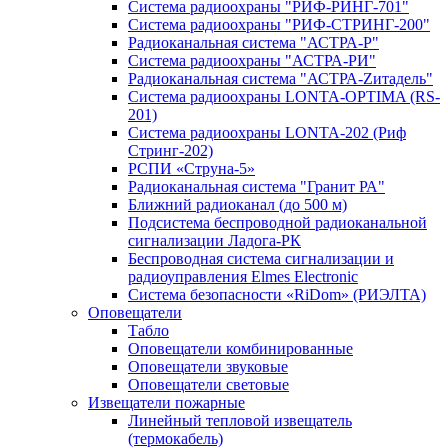
Система радиоохраны "РИФ-РИНГ-701"
Система радиоохраны "РИФ-СТРИНГ-200"
Радиоканальная система "АСТРА-Р"
Система радиоохраны "АСТРА-РИ"
Радиоканальная система "АСТРА-Zитадель"
Система радиоохраны LONTA-OPTIMA (RS-
201)
Система радиоохраны LONTA-202 (Риф
Стринг-202)
РСПИ «Струна-5»
Радиоканальная система "Гранит РА"
Ближний радиоканал (до 500 м)
Подсистема беспроводной радиоканальной
сигнализации Ладога-РК
Беспроводная система сигнализации и
радиоуправления Elmes Electronic
Система безопасности «RiDom» (РИЭЛТА)
Оповещатели
Табло
Оповещатели комбинированные
Оповещатели звуковые
Оповещатели световые
Извещатели пожарные
Линейный тепловой извещатель
(термокабель)