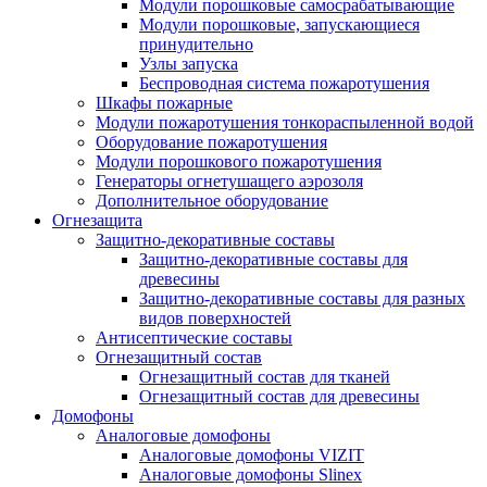
Модули порошковые самосрабатывающие
Модули порошковые, запускающиеся
принудительно
Узлы запуска
Беспроводная система пожаротушения
Шкафы пожарные
Модули пожаротушения тонкораспыленной водой
Оборудование пожаротушения
Модули порошкового пожаротушения
Генераторы огнетушащего аэрозоля
Дополнительное оборудование
Огнезащита
Защитно-декоративные составы
Защитно-декоративные составы для
древесины
Защитно-декоративные составы для разных
видов поверхностей
Антисептические составы
Огнезащитный состав
Огнезащитный состав для тканей
Огнезащитный состав для древесины
Домофоны
Аналоговые домофоны
Аналоговые домофоны VIZIT
Аналоговые домофоны Slinex