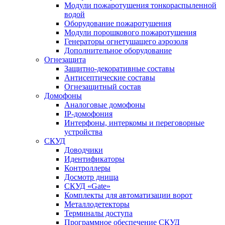
Модули пожаротушения тонкораспыленной
водой
Оборудование пожаротушения
Модули порошкового пожаротушения
Генераторы огнетушащего аэрозоля
Дополнительное оборудование
Огнезащита
Защитно-декоративные составы
Антисептические составы
Огнезащитный состав
Домофоны
Аналоговые домофоны
IP-домофония
Интерфоны, интеркомы и переговорные
устройства
СКУД
Доводчики
Идентификаторы
Контроллеры
Досмотр днища
СКУД «Gate»
Комплекты для автоматизации ворот
Металлодетекторы
Терминалы доступа
Программное обеспечение СКУД