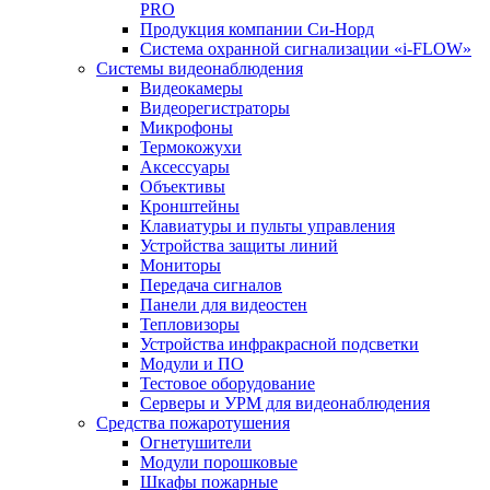
PRO
Продукция компании Си-Норд
Система охранной сигнализации «i-FLOW»
Системы видеонаблюдения
Видеокамеры
Видеорегистраторы
Микрофоны
Термокожухи
Аксессуары
Объективы
Кронштейны
Клавиатуры и пульты управления
Устройства защиты линий
Мониторы
Передача сигналов
Панели для видеостен
Тепловизоры
Устройства инфракрасной подсветки
Модули и ПО
Тестовое оборудование
Серверы и УРМ для видеонаблюдения
Средства пожаротушения
Огнетушители
Модули порошковые
Шкафы пожарные