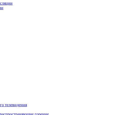
нсляции
ии
го телевидения
 распространяющие горение