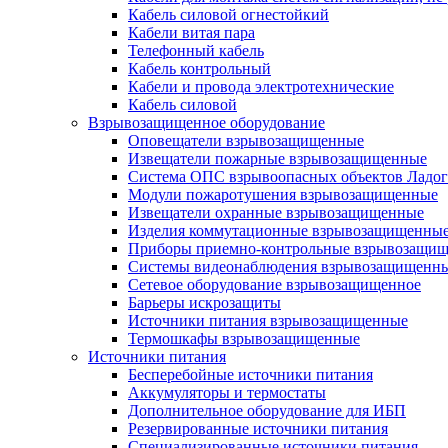
Кабель силовой огнестойкий
Кабели витая пара
Телефонный кабель
Кабель контрольный
Кабели и провода электротехнические
Кабель силовой
Взрывозащищенное оборудование
Оповещатели взрывозащищенные
Извещатели пожарные взрывозащищенные
Система ОПС взрывоопасных объектов Ладог
Модули пожаротушения взрывозащищенные
Извещатели охранные взрывозащищенные
Изделия коммутационные взрывозащищенны
Приборы приемно-контрольные взрывозащи
Системы видеонаблюдения взрывозащищенн
Сетевое оборудование взрывозащищенное
Барьеры искрозащиты
Источники питания взрывозащищенные
Термошкафы взрывозащищенные
Источники питания
Бесперебойные источники питания
Аккумуляторы и термостаты
Дополнительное оборудование для ИБП
Резервированные источники питания
Специализированные источники питания