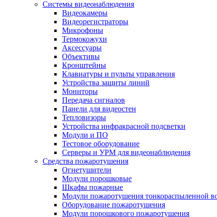
Системы видеонаблюдения
Видеокамеры
Видеорегистраторы
Микрофоны
Термокожухи
Аксессуары
Объективы
Кронштейны
Клавиатуры и пульты управления
Устройства защиты линий
Мониторы
Передача сигналов
Панели для видеостен
Тепловизоры
Устройства инфракрасной подсветки
Модули и ПО
Тестовое оборудование
Серверы и УРМ для видеонаблюдения
Средства пожаротушения
Огнетушители
Модули порошковые
Шкафы пожарные
Модули пожаротушения тонкораспыленной в
Оборудование пожаротушения
Модули порошкового пожаротушения