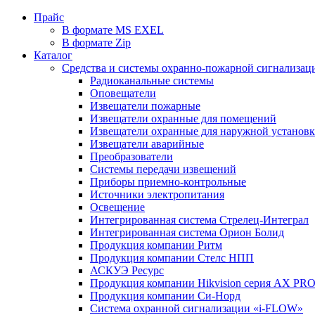
Прайс
В формате MS EXEL
В формате Zip
Каталог
Средства и системы охранно-пожарной сигнализац
Радиоканальные системы
Оповещатели
Извещатели пожарные
Извещатели охранные для помещений
Извещатели охранные для наружной установ
Извещатели аварийные
Преобразователи
Системы передачи извещений
Приборы приемно-контрольные
Источники электропитания
Освещение
Интегрированная система Стрелец-Интеграл
Интегрированная система Орион Болид
Продукция компании Ритм
Продукция компании Стелс НПП
АСКУЭ Ресурс
Продукция компании Hikvision серия AX PR
Продукция компании Си-Норд
Система охранной сигнализации «i-FLOW»