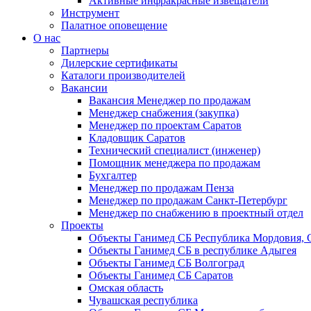
Активные инфракрасные извещатели
Инструмент
Палатное оповещение
О нас
Партнеры
Дилерские сертификаты
Каталоги производителей
Вакансии
Вакансия Менеджер по продажам
Менеджер снабжения (закупка)
Менеджер по проектам Саратов
Кладовщик Саратов
Технический специалист (инженер)
Помощник менеджера по продажам
Бухгалтер
Менеджер по продажам Пенза
Менеджер по продажам Санкт-Петербург
Менеджер по снабжению в проектный отдел
Проекты
Объекты Ганимед СБ Республика Мордовия, 
Объекты Ганимед СБ в республике Адыгея
Объекты Ганимед СБ Волгоград
Объекты Ганимед СБ Саратов
Омская область
Чувашская республика