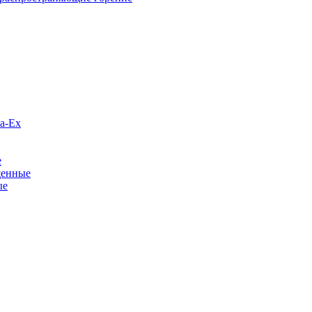
а-Ex
е
щенные
ые