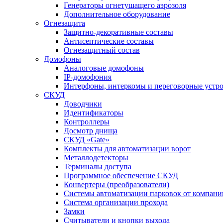
Генераторы огнетушащего аэрозоля
Дополнительное оборудование
Огнезащита
Защитно-декоративные составы
Антисептические составы
Огнезащитный состав
Домофоны
Аналоговые домофоны
IP-домофония
Интерфоны, интеркомы и переговорные устро
СКУД
Доводчики
Идентификаторы
Контроллеры
Досмотр днища
СКУД «Gate»
Комплекты для автоматизации ворот
Металлодетекторы
Терминалы доступа
Программное обеспечение СКУД
Конвертеры (преобразователи)
Системы автоматизации парковок от компан
Система организации прохода
Замки
Считыватели и кнопки выхода