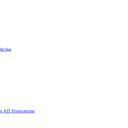
йства
ии АП Технологии