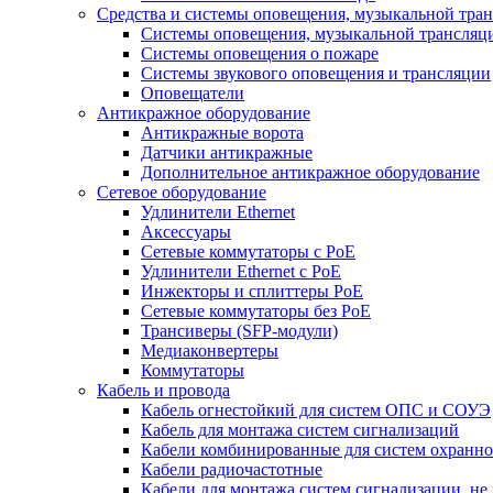
Средства и системы оповещения, музыкальной тра
Системы оповещения, музыкальной трансляц
Системы оповещения о пожаре
Системы звукового оповещения и трансляции
Оповещатели
Антикражное оборудование
Антикражные ворота
Датчики антикражные
Дополнительное антикражное оборудование
Сетевое оборудование
Удлинители Ethernet
Аксессуары
Сетевые коммутаторы с РоЕ
Удлинители Ethernet с PoE
Инжекторы и сплиттеры РоЕ
Сетевые коммутаторы без РоЕ
Трансиверы (SFP-модули)
Медиаконвертеры
Коммутаторы
Кабель и провода
Кабель огнестойкий для систем ОПС и СОУЭ
Кабель для монтажа систем сигнализаций
Кабели комбинированные для систем охранно
Кабели радиочастотные
Кабели для монтажа систем сигнализации, не