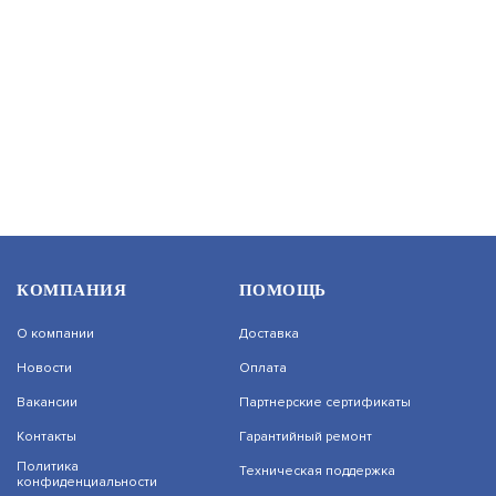
RS-202BSM.01
АРТИКУЛ: УТ000005372
В КОРЗИНУ
76 390
RS-202PRG
КОМПАНИЯ
ПОМОЩЬ
АРТИКУЛ: УТ000000370
О компании
Доставка
Новости
Оплата
Вакансии
Партнерские сертификаты
В КОРЗИНУ
5 380
Контакты
Гарантийный ремонт
На нашем сайте используются cookie–файлы,
Политика
Техническая поддержка
в том числе сервисов веб–аналитики.
конфиденциальности