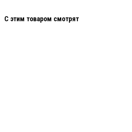
C этим товаром смотрят
RS-200TP (БЕЗ СЧИТ)
АРТИКУЛ: УТ000017637
В КОРЗИНУ
8 380
RS-200R