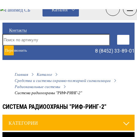
0
0
Каталог
Контакты
8 (8452) 33-89-01
Перезвонить
мне
Главная
Каталог
Средства и системы охранно-пожарной сигнализации
Радиоканальные системы
Система радиоохраны "РИФ-РИНГ-2"
СИСТЕМА РАДИООХРАНЫ "РИФ-РИНГ-2"
КАТЕГОРИИ