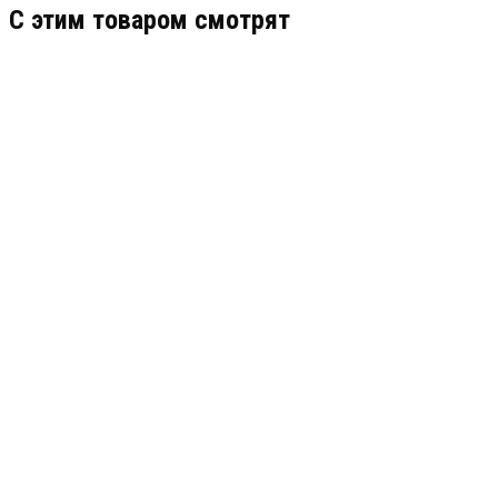
C этим товаром смотрят
RR-1
АРТИКУЛ: УТ000002116
6 530
В КОРЗИНУ
MP-051W1