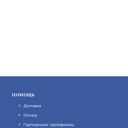
АРТИКУЛ: УТ000026831
3 654
В КОРЗИНУ
ПОМОЩЬ
Доставка
Оплата
ВЭРС-ПУ ВЕРСИЯ 3.1
Партнерские сертификаты