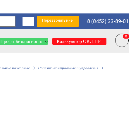
Перезвонить мне
8 (8452) 33-89-01
0
0
Профи-Безопасность
Калькулятор ОКЛ-ПР
ольные пожарные
Приемно-контрольные и управления