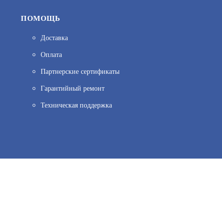
ПОМОЩЬ
Доставка
Оплата
Партнерские сертификаты
Гарантийный ремонт
Техническая поддержка
ов веб–аналитики. Используя сайт, вы соглашаетесь на обработку персо
иальности.
Принять и закрыть