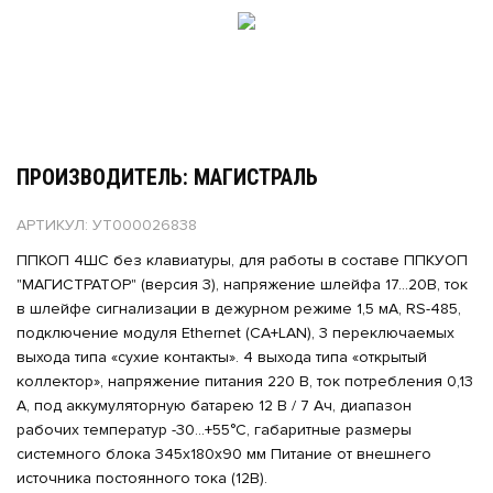
ПРОИЗВОДИТЕЛЬ: МАГИСТРАЛЬ
АРТИКУЛ: УТ000026838
ППКОП 4ШС без клавиатуры, для работы в составе ППКУОП
"МАГИСТРАТОР" (версия 3), напряжение шлейфа 17...20В, ток
в шлейфе сигнализации в дежурном режиме 1,5 мА, RS-485,
подключение модуля Ethernet (СА+LAN), 3 переключаемых
выхода типа «сухие контакты». 4 выхода типа «открытый
коллектор», напряжение питания 220 В, ток потребления 0,13
А, под аккумуляторную батарею 12 В / 7 Ач, диапазон
рабочих температур -30...+55°С, габаритные размеры
системного блока 345х180х90 мм Питание от внешнего
источника постоянного тока (12В).