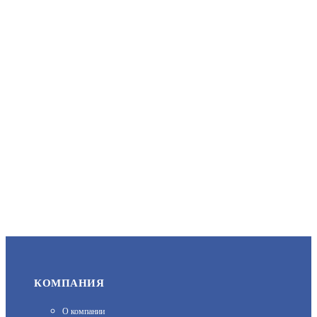
АРТИКУЛ: УТ000011001
4 100
В КОРЗИНУ
PL-0141A
АРТИКУЛ: УТ000071402
2 385
КОМПАНИЯ
В КОРЗИНУ
О компании