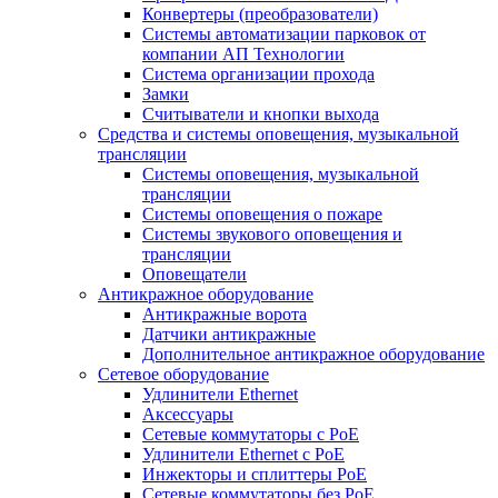
Конвертеры (преобразователи)
Системы автоматизации парковок от
компании АП Технологии
Система организации прохода
Замки
Считыватели и кнопки выхода
Средства и системы оповещения, музыкальной
трансляции
Системы оповещения, музыкальной
трансляции
Системы оповещения о пожаре
Системы звукового оповещения и
трансляции
Оповещатели
Антикражное оборудование
Антикражные ворота
Датчики антикражные
Дополнительное антикражное оборудование
Сетевое оборудование
Удлинители Ethernet
Аксессуары
Сетевые коммутаторы с РоЕ
Удлинители Ethernet с PoE
Инжекторы и сплиттеры РоЕ
Сетевые коммутаторы без РоЕ