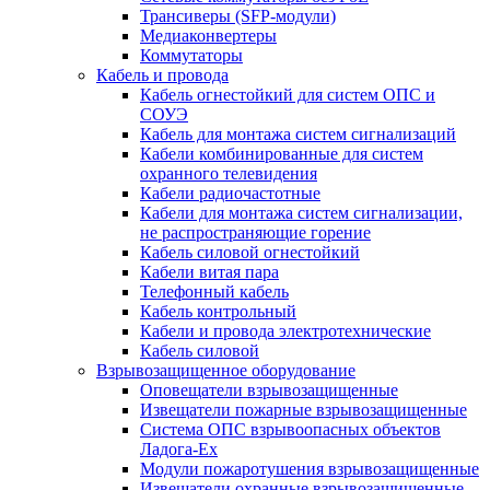
Трансиверы (SFP-модули)
Медиаконвертеры
Коммутаторы
Кабель и провода
Кабель огнестойкий для систем ОПС и
СОУЭ
Кабель для монтажа систем сигнализаций
Кабели комбинированные для систем
охранного телевидения
Кабели радиочастотные
Кабели для монтажа систем сигнализации,
не распространяющие горение
Кабель силовой огнестойкий
Кабели витая пара
Телефонный кабель
Кабель контрольный
Кабели и провода электротехнические
Кабель силовой
Взрывозащищенное оборудование
Оповещатели взрывозащищенные
Извещатели пожарные взрывозащищенные
Система ОПС взрывоопасных объектов
Ладога-Ex
Модули пожаротушения взрывозащищенные
Извещатели охранные взрывозащищенные