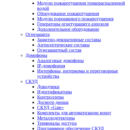
Модули пожаротушения тонкораспыленной
водой
Оборудование пожаротушения
Модули порошкового пожаротушения
Генераторы огнетушащего аэрозоля
Дополнительное оборудование
Огнезащита
Защитно-декоративные составы
Антисептические составы
Огнезащитный состав
Домофоны
Аналоговые домофоны
IP-домофония
Интерфоны, интеркомы и переговорные
устройства
СКУД
Доводчики
Идентификаторы
Контроллеры
Досмотр днища
СКУД «Gate»
Комплекты для автоматизации ворот
Металлодетекторы
Терминалы доступа
Программное обеспечение СКУД