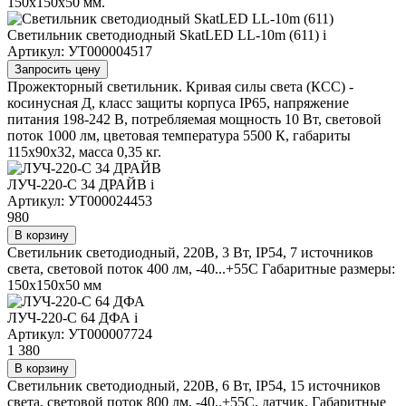
150х150х50 мм.
Светильник светодиодный SkatLED LL-10m (611)
i
Артикул: УТ000004517
Запросить цену
Прожекторный светильник. Кривая силы света (КСС) -
косинусная Д, класс защиты корпуса IP65, напряжение
питания 198-242 В, потребляемая мощность 10 Вт, световой
поток 1000 лм, цветовая температура 5500 К, габариты
115х90х32, масса 0,35 кг.
ЛУЧ-220-С 34 ДРАЙВ
i
Артикул: УТ000024453
980
В корзину
Светильник светодиодный, 220В, 3 Вт, IP54, 7 источников
света, световой поток 400 лм, -40...+55С Габаритные размеры:
150х150х50 мм
ЛУЧ-220-С 64 ДФА
i
Артикул: УТ000007724
1 380
В корзину
Светильник светодиодный, 220В, 6 Вт, IP54, 15 источников
света, световой поток 800 лм, -40..+55С, датчик. Габаритные