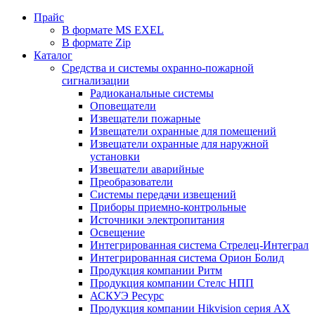
Прайс
В формате MS EXEL
В формате Zip
Каталог
Средства и системы охранно-пожарной
сигнализации
Радиоканальные системы
Оповещатели
Извещатели пожарные
Извещатели охранные для помещений
Извещатели охранные для наружной
установки
Извещатели аварийные
Преобразователи
Системы передачи извещений
Приборы приемно-контрольные
Источники электропитания
Освещение
Интегрированная система Стрелец-Интеграл
Интегрированная система Орион Болид
Продукция компании Ритм
Продукция компании Стелс НПП
АСКУЭ Ресурс
Продукция компании Hikvision серия AX