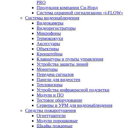
PRO
Продукция компании Си-Норд
Система охранной сигнализации «i-FLOW»
Системы видеонаблюдения
Видеокамеры
Видеорегистраторы
Микрофоны
Термокожухи
Аксессуары
Объективы
Кронштейны
Клавиатуры и пульты управления
Устройства защиты линий
Мониторы
Передача сигналов
Панели для видеостен
Тепловизоры
Устройства инфракрасной подсветки
Модули и ПО
Тестовое оборудование
Серверы и УРМ для видеонаблюдения
Средства пожаротушения
Огнетушители
Модули порошковые
Шкафы пожарные