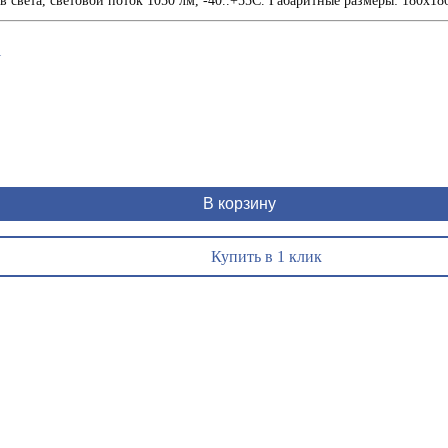
в света, световой поток 1050 лм, -40..+55С. Габаритные размеры: 180х18
1
В корзину
Купить в 1 клик