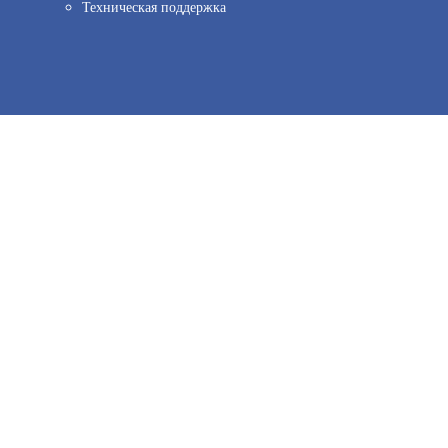
Техническая поддержка
2 050
ов веб–аналитики. Используя сайт, вы соглашаетесь на обработку персо
иальности.
Принять и закрыть
В КОРЗИНУ
ЛУЧ-220-С 83 Ф
АРТИКУЛ: УТ000008248