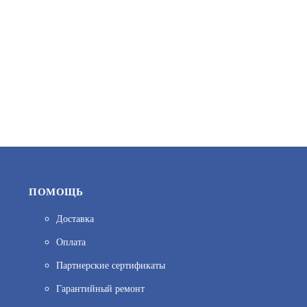
1 042
В КОРЗИНУ
ПОМОЩЬ
Доставка
SKAT LT-301200-LED-LI-ION (2452)
Оплата
АРТИКУЛ: УТ000011000
Партнерские сертификаты
Гарантийный ремонт