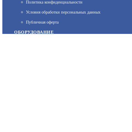
Политика конфиденциальности
На нашем сайте используются cookie–файлы, в том числе сервис
Условия обработки персональных данных
персональных данных вы можете узнать в Политике конфиденц
Публичная оферта
ОБОРУДОВАНИЕ
Каталог
Прайс
Каталоги производителей
Типовые решения
Форум Профи-Безопасность
МЫ В СОЦСЕТЯХ:
Возникли вопросы?