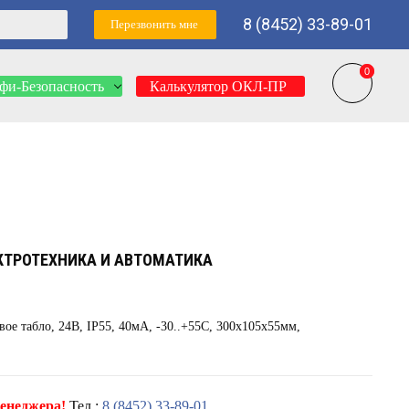
8 (8452) 33-89-01
Перезвонить мне
0
0
фи-Безопасность
Калькулятор ОКЛ-ПР
КТРОТЕХНИКА И АВТОМАТИКА
 табло, 24В, IP55, 40мА, -30..+55С, 300х105х55мм,
енеджера!
Тел.:
8 (8452) 33-89-01