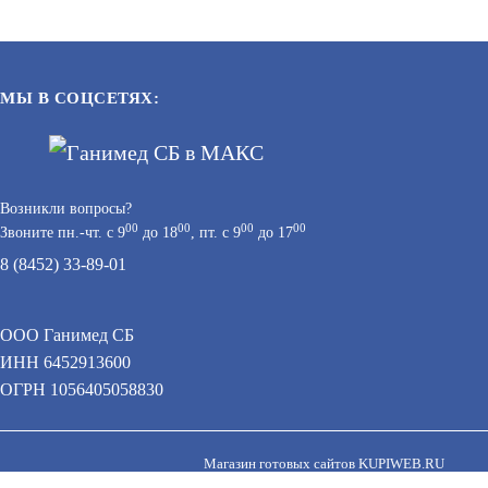
МЫ В СОЦСЕТЯХ:
Возникли вопросы?
00
00
00
00
Звоните пн.-чт. с 9
до 18
, пт. с 9
до 17
8 (8452) 33-89-01
М-12-З-ГРАНД ВЫХОД ТАБЛО
ООО Ганимед СБ
АРТИКУЛ: УТ000047309
ИНН 6452913600
 персональных данных при помощи cookie–файлов.
ОГРН 1056405058830
В КОРЗИНУ
1 835
В КОРЗИНУ
Магазин готовых сайтов
KUPIWEB.RU
beget - хостинг провайдер