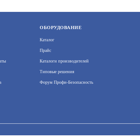
ЦЕНУ
ОБОРУДОВАНИЕ
Каталог
Прайс
аты
Каталоги производителей
Типовые решения
а
Форум Профи-Безопасность
К НИ "ВЫХОД"
ПРЕСТИЖ-12
УТ000010700
АРТИКУЛ: 0000005245
сервисов веб–аналитики. Используя сайт, вы соглашаетесь на обработку
 узнать в Политике конфиденциальности.
Принять и закрыть
В КОРЗИНУ
3 340