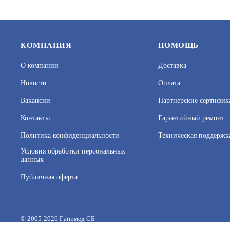
КОМПАНИЯ
ПОМОЩЬ
О компании
Доставка
Новости
Оплата
Вакансии
Партнерские сертифик
Контакты
Гарантийный ремонт
Политика конфиденциальности
Техническая поддержк
SKAT-12 LUX СТАНЦИЯ
ЛЮКС-12-
ПОЖАРОТУШЕНИЯ (8562)
Условия обработки персональных
данных
АРТИКУЛ: УТ000036606
АРТИКУЛ: 
Публичная оферта
На нашем сайте используются cookie–файлы, в том числе 
Подробнее об обработке персональных данных вы можете
250
В КОРЗИНУ
1 297
© 2005-2026 Ганимед СБ