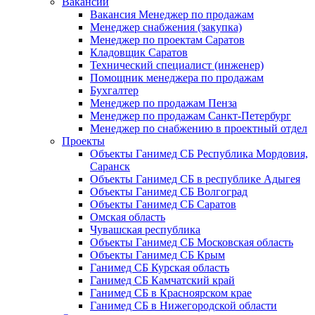
Вакансии
Вакансия Менеджер по продажам
Менеджер снабжения (закупка)
Менеджер по проектам Саратов
Кладовщик Саратов
Технический специалист (инженер)
Помощник менеджера по продажам
Бухгалтер
Менеджер по продажам Пенза
Менеджер по продажам Санкт-Петербург
Менеджер по снабжению в проектный отдел
Проекты
Объекты Ганимед СБ Республика Мордовия,
Саранск
Объекты Ганимед СБ в республике Адыгея
Объекты Ганимед СБ Волгоград
Объекты Ганимед СБ Саратов
Омская область
Чувашская республика
Объекты Ганимед СБ Московская область
Объекты Ганимед СБ Крым
Ганимед СБ Курская область
Ганимед СБ Камчатский край
Ганимед СБ в Красноярском крае
Ганимед СБ в Нижегородской области