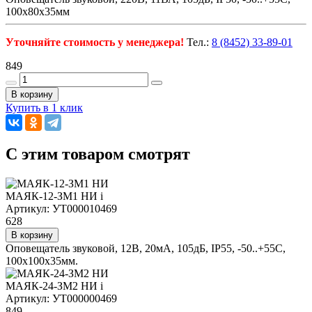
100х80х35мм
Уточняйте стоимость у менеджера!
Тел.:
8 (8452) 33-89-01
849
В корзину
Купить в 1 клик
C этим товаром смотрят
МАЯК-12-ЗМ1 НИ
i
Артикул: УТ000010469
628
В корзину
Оповещатель звуковой, 12В, 20мА, 105дБ, IP55, -50..+55С,
100х100х35мм.
МАЯК-24-ЗМ2 НИ
i
Артикул: УТ000000469
849