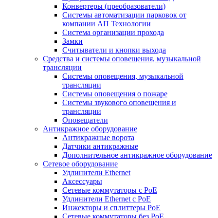
Конвертеры (преобразователи)
Системы автоматизации парковок от
компании АП Технологии
Система организации прохода
Замки
Считыватели и кнопки выхода
Средства и системы оповещения, музыкальной
трансляции
Системы оповещения, музыкальной
трансляции
Системы оповещения о пожаре
Системы звукового оповещения и
трансляции
Оповещатели
Антикражное оборудование
Антикражные ворота
Датчики антикражные
Дополнительное антикражное оборудование
Сетевое оборудование
Удлинители Ethernet
Аксессуары
Сетевые коммутаторы с РоЕ
Удлинители Ethernet с PoE
Инжекторы и сплиттеры РоЕ
Сетевые коммутаторы без РоЕ