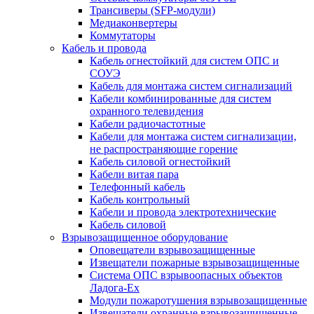
Трансиверы (SFP-модули)
Медиаконвертеры
Коммутаторы
Кабель и провода
Кабель огнестойкий для систем ОПС и
СОУЭ
Кабель для монтажа систем сигнализаций
Кабели комбинированные для систем
охранного телевидения
Кабели радиочастотные
Кабели для монтажа систем сигнализации,
не распространяющие горение
Кабель силовой огнестойкий
Кабели витая пара
Телефонный кабель
Кабель контрольный
Кабели и провода электротехнические
Кабель силовой
Взрывозащищенное оборудование
Оповещатели взрывозащищенные
Извещатели пожарные взрывозащищенные
Система ОПС взрывоопасных объектов
Ладога-Ex
Модули пожаротушения взрывозащищенные
Извещатели охранные взрывозащищенные