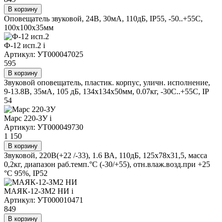
В корзину
Оповещатель звуковой, 24В, 30мА, 110дБ, IP55, -50..+55С,
100х100х35мм
Ф-12 исп.2
i
Артикул: УТ000047025
595
В корзину
Звуковой оповещатель, пластик. корпус, уличн. исполнение,
9-13.8В, 35мА, 105 дБ, 134х134х50мм, 0.07кг, -30С..+55С, IP
54
Марс 220-ЗУ
i
Артикул: УТ000049730
1 150
В корзину
Звуковой, 220В(+22 /-33), 1.6 ВА, 110дБ, 125x78x31,5, масса
0,2кг, диапазон раб.темп.°С (-30/+55), отн.влаж.возд.при +25
°С 95%, IP52
МАЯК-12-ЗМ2 НИ
i
Артикул: УТ000010471
849
В корзину