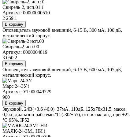
Свирель-2, исп.01
i
Артикул: 00000000510
2 259.1
В корзину
Оповещатель звуковой внешний, 6-15 В, 300 мА, 100 дБ,
металлический корпус
Свирель-2 исп.00
i
Артикул: 0000004819
3 050.2
В корзину
Оповещатель звуковой внешний, 6-15 В, 600 мА, 105 дБ,
металлический корпус.
Марс 24-ЗУ
i
Артикул: УТ000049729
900
В корзину
Звуковой, 24В(+3,6 /-6,0), 37мА, 110дБ, 125x78x31,5, масса
0,2кг, диапазон раб.темп.°С (-30/+55), отн.влаж.возд.при +25
°С 95%, IP52
МАЯК-24-ЗМ1 НИ
i
Артикул: УТ000005396