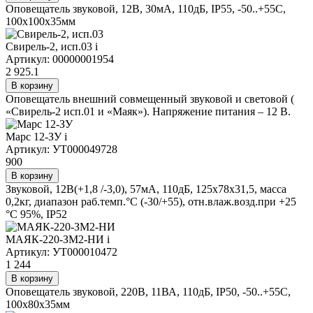
Оповещатель звуковой, 12В, 30мА, 110дБ, IP55, -50..+55С,
100х100х35мм
Свирель-2, исп.03
i
Артикул: 00000001954
2 925.1
В корзину
Оповещатель внешний совмещенный звуковой и световой (
«Свирель-2 исп.01 и «Маяк»). Напряжение питания – 12 В.
Марс 12-ЗУ
i
Артикул: УТ000049728
900
В корзину
Звуковой, 12В(+1,8 /-3,0), 57мА, 110дБ, 125x78x31,5, масса
0,2кг, диапазон раб.темп.°С (-30/+55), отн.влаж.возд.при +25
°С 95%, IP52
МАЯК-220-ЗМ2-НИ
i
Артикул: УТ000010472
1 244
В корзину
Оповещатель звуковой, 220В, 11ВА, 110дБ, IP50, -50..+55С,
100х80х35мм