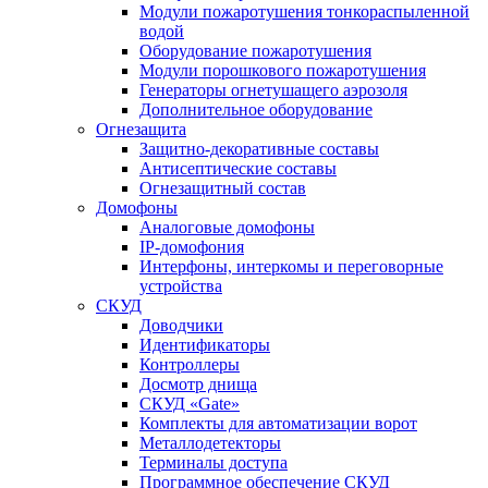
Модули пожаротушения тонкораспыленной
водой
Оборудование пожаротушения
Модули порошкового пожаротушения
Генераторы огнетушащего аэрозоля
Дополнительное оборудование
Огнезащита
Защитно-декоративные составы
Антисептические составы
Огнезащитный состав
Домофоны
Аналоговые домофоны
IP-домофония
Интерфоны, интеркомы и переговорные
устройства
СКУД
Доводчики
Идентификаторы
Контроллеры
Досмотр днища
СКУД «Gate»
Комплекты для автоматизации ворот
Металлодетекторы
Терминалы доступа
Программное обеспечение СКУД