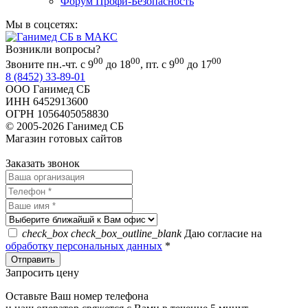
Форум Профи-Безопасность
Мы в соцсетях:
Возникли вопросы?
00
00
00
00
Звоните пн.-чт. с 9
до 18
, пт. с 9
до 17
8 (8452) 33-89-01
ООО Ганимед СБ
ИНН 6452913600
ОГРН 1056405058830
© 2005-2026 Ганимед СБ
Магазин готовых сайтов
KUPIWEB.RU
beget - хостинг провайдер
Заказать звонок
check_box
check_box_outline_blank
Даю согласие на
обработку персональных данных
*
Запросить цену
Оставьте Ваш номер телефона