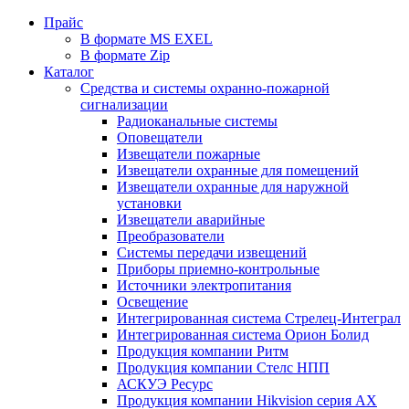
Прайс
В формате MS EXEL
В формате Zip
Каталог
Средства и системы охранно-пожарной
сигнализации
Радиоканальные системы
Оповещатели
Извещатели пожарные
Извещатели охранные для помещений
Извещатели охранные для наружной
установки
Извещатели аварийные
Преобразователи
Системы передачи извещений
Приборы приемно-контрольные
Источники электропитания
Освещение
Интегрированная система Стрелец-Интеграл
Интегрированная система Орион Болид
Продукция компании Ритм
Продукция компании Стелс НПП
АСКУЭ Ресурс
Продукция компании Hikvision серия AX