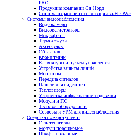
PRO
Продукция компании Си-Норд
Система охранной сигнализации «i-FLOW»
Системы видеонаблюдения
Видеокамеры
Видеорегистраторы
Микрофоны
Термокожухи
Аксессуары
Объективы
Кронштейны
Клавиатуры и пульты управления
Устройства защиты линий
Мониторы
Передача сигналов
Панели для видеостен
Тепловизоры
Устройства инфракрасной подсветки
Модули и ПО
Тестовое оборудование
Серверы и УРМ для видеонаблюдения
Средства пожаротушения
Огнетушители
Модули порошковые
Шкафы пожарные