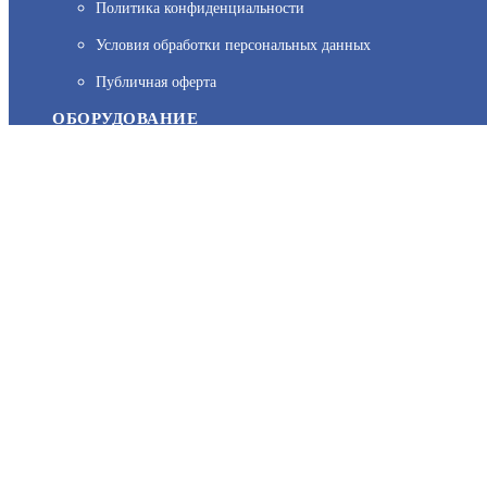
Политика конфиденциальности
На нашем сайте используются cookie–файлы, в том числе сервис
Условия обработки персональных данных
персональных данных вы можете узнать в Политике конфиденц
Публичная оферта
ОБОРУДОВАНИЕ
Каталог
Прайс
Каталоги производителей
Типовые решения
Форум Профи-Безопасность
МЫ В СОЦСЕТЯХ:
Возникли вопросы?