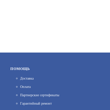
849
В КОРЗИНУ
ПОМОЩЬ
Доставка
Оплата
МАЯК-12-ЗМ2 НИ
Партнерские сертификаты
АРТИКУЛ: УТ000010471
Гарантийный ремонт