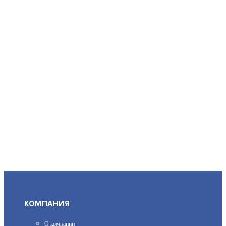
МАРС 220-ЗУ
АРТИКУЛ: УТ000049730
1 150
В КОРЗИНУ
МАЯК-24-ЗМ1 НИ
АРТИКУЛ: УТ000005396
КОМПАНИЯ
628
О компании