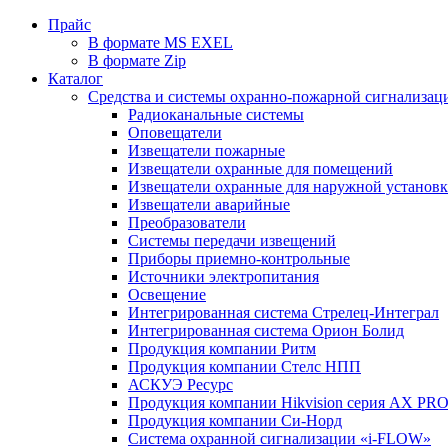
Прайс
В формате MS EXEL
В формате Zip
Каталог
Средства и системы охранно-пожарной сигнализац
Радиоканальные системы
Оповещатели
Извещатели пожарные
Извещатели охранные для помещений
Извещатели охранные для наружной установ
Извещатели аварийные
Преобразователи
Системы передачи извещений
Приборы приемно-контрольные
Источники электропитания
Освещение
Интегрированная система Стрелец-Интеграл
Интегрированная система Орион Болид
Продукция компании Ритм
Продукция компании Стелс НПП
АСКУЭ Ресурс
Продукция компании Hikvision серия AX PR
Продукция компании Си-Норд
Система охранной сигнализации «i-FLOW»