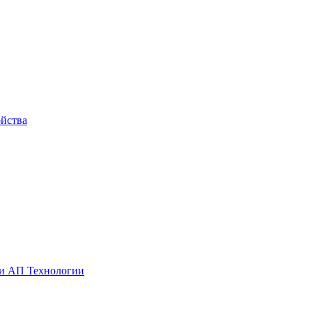
йства
ии АП Технологии