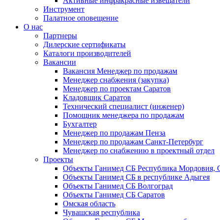
Активные инфракрасные извещатели
Инструмент
Палатное оповещение
О нас
Партнеры
Дилерские сертификаты
Каталоги производителей
Вакансии
Вакансия Менеджер по продажам
Менеджер снабжения (закупка)
Менеджер по проектам Саратов
Кладовщик Саратов
Технический специалист (инженер)
Помощник менеджера по продажам
Бухгалтер
Менеджер по продажам Пенза
Менеджер по продажам Санкт-Петербург
Менеджер по снабжению в проектный отдел
Проекты
Объекты Ганимед СБ Республика Мордовия, 
Объекты Ганимед СБ в республике Адыгея
Объекты Ганимед СБ Волгоград
Объекты Ганимед СБ Саратов
Омская область
Чувашская республика