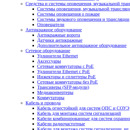
Средства и системы оповещения, музыкальной тра
Системы оповещения, музыкальной трансляц
Системы оповещения о пожаре
Системы звукового оповещения и трансляции
Оповещатели
Антикражное оборудование
Антикражные ворота
Датчики антикражные
Дополнительное антикражное оборудование
Сетевое оборудование
Удлинители Ethernet
Аксессуары
Сетевые коммутаторы с РоЕ
Удлинители Ethernet с PoE
Инжекторы и сплиттеры РоЕ
Сетевые коммутаторы без РоЕ
Трансиверы (SFP-модули)
Медиаконвертеры
Коммутаторы
Кабель и провода
Кабель огнестойкий для систем ОПС и СОУЭ
Кабель для монтажа систем сигнализаций
Кабели комбинированные для систем охранно
Кабели радиочастотные
Кабели для монтажа систем сигнализации, не