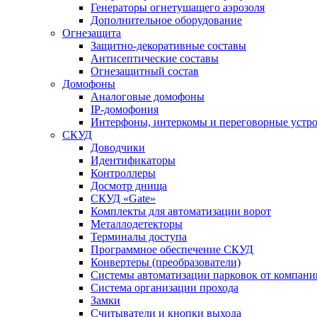
Генераторы огнетушащего аэрозоля
Дополнительное оборудование
Огнезащита
Защитно-декоративные составы
Антисептические составы
Огнезащитный состав
Домофоны
Аналоговые домофоны
IP-домофония
Интерфоны, интеркомы и переговорные устро
СКУД
Доводчики
Идентификаторы
Контроллеры
Досмотр днища
СКУД «Gate»
Комплекты для автоматизации ворот
Металлодетекторы
Терминалы доступа
Программное обеспечение СКУД
Конвертеры (преобразователи)
Системы автоматизации парковок от компан
Система организации прохода
Замки
Считыватели и кнопки выхода