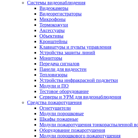
Системы видеонаблюдения
Видеокамеры
Видеорегистраторы
Микрофоны
Термокожухи
Аксессуары
Объективы
Кронштейны
Клавиатуры и пульты управления
Устройства защиты линий
Мониторы
Передача сигналов
Панели для видеостен
Тепловизоры
Устройства инфракрасной подсветки
Модули и ПО
Тестовое оборудование
Серверы и УРМ для видеонаблюдения
Средства пожаротушения
Огнетушители
Модули порошковые
Шкафы пожарные
Модули пожаротушения тонкораспыленной в
Оборудование пожаротушения
Модули порошкового пожаротушения