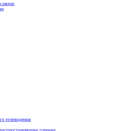
нсляции
ии
го телевидения
 распространяющие горение