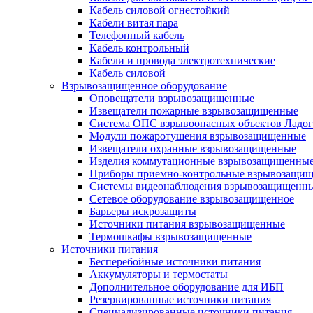
Кабель силовой огнестойкий
Кабели витая пара
Телефонный кабель
Кабель контрольный
Кабели и провода электротехнические
Кабель силовой
Взрывозащищенное оборудование
Оповещатели взрывозащищенные
Извещатели пожарные взрывозащищенные
Система ОПС взрывоопасных объектов Ладог
Модули пожаротушения взрывозащищенные
Извещатели охранные взрывозащищенные
Изделия коммутационные взрывозащищенны
Приборы приемно-контрольные взрывозащи
Системы видеонаблюдения взрывозащищенн
Сетевое оборудование взрывозащищенное
Барьеры искрозащиты
Источники питания взрывозащищенные
Термошкафы взрывозащищенные
Источники питания
Бесперебойные источники питания
Аккумуляторы и термостаты
Дополнительное оборудование для ИБП
Резервированные источники питания
Специализированные источники питания