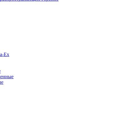
а-Ex
е
щенные
ые