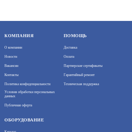
СПЕКТРОН-205
КОМПАНИЯ
ПОМОЩЬ
О компании
Доставка
АРТИКУЛ: 0000005698
Новости
Оплата
Вакансии
Партнерские сертификаты
15 900
В КОРЗИНУ
Контакты
Гарантийный ремонт
Политика конфиденциальности
Техническая поддержка
На нашем сайте используются cookie–файлы, в том
числе сервисов веб–аналитики. Используя сайт, вы
Условия обработки персональных
данных
соглашаетесь на обработку персональных данных
при помощи cookie–файлов. Подробнее об
СПЕКТРОН-401
Публичная оферта
обработке персональных данных вы можете узнать
в Политике конфиденциальности.
Принять и закрыть
АРТИКУЛ: УТ000000067
ОБОРУДОВАНИЕ
Каталог