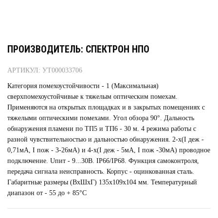
ПРОИЗВОДИТЕЛЬ: СПЕКТРОН НПО
АРТИКУЛ: УТ000033706
Категория помехоустойчивости - 1 (Максимальная)
сверхпомехоустойчивые к тяжелым оптическим помехам.
Применяются на открытых площадках и в закрытых помещениях с
тяжелыми оптическими помехами. Угол обзора 90°. Дальность
обнаружения пламени по ТП5 и ТП6 - 30 м. 4 режима работы с
разной чувствительностью и дальностью обнаружения. 2-х(I деж -
0,71мА, I пож - 3-26мА) и 4-х(I деж - 5мА, I пож -30мА) проводное
подключение. Uпит - 9...30В. IP66/IP68. Функция самоконтроля,
передача сигнала неисправность. Корпус - оцинкованная сталь.
Габаритные размеры (ВхШхГ) 135х109х104 мм. Температурный
диапазон от - 55 до + 85°С