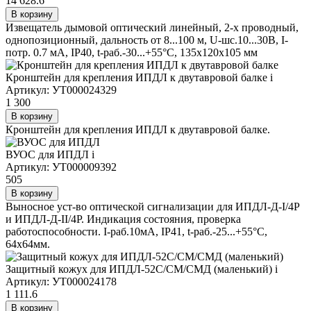
14 628.6
В корзину
Извещатель дымовой оптический линейный, 2-х проводный,
однопозиционный, дальность от 8...100 м, U-шс.10...30В, I-
потр. 0.7 мА, IP40, t-раб.-30...+55°С, 135х120х105 мм
Кронштейн для крепления ИПДЛ к двутавровой балке
i
Артикул: УТ000024329
1 300
В корзину
Кронштейн для крепления ИПДЛ к двутавровой балке.
ВУОС для ИПДЛ
i
Артикул: УТ000009392
505
В корзину
Выносное уст-во оптической сигнализации для ИПДЛ-Д-I/4Р
и ИПДЛ-Д-II/4Р. Индикация состояния, проверка
работоспособности. I-раб.10мА, IP41, t-раб.-25...+55°С,
64х64мм.
Защитный кожух для ИПДЛ-52С/СМ/СМД (маленький)
i
Артикул: УТ000024178
1 111.6
В корзину