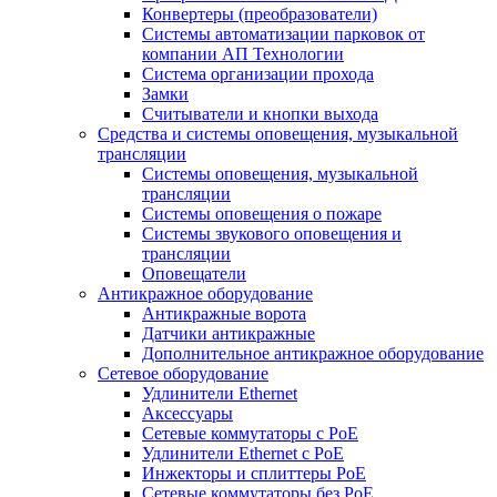
Конвертеры (преобразователи)
Системы автоматизации парковок от
компании АП Технологии
Система организации прохода
Замки
Считыватели и кнопки выхода
Средства и системы оповещения, музыкальной
трансляции
Системы оповещения, музыкальной
трансляции
Системы оповещения о пожаре
Системы звукового оповещения и
трансляции
Оповещатели
Антикражное оборудование
Антикражные ворота
Датчики антикражные
Дополнительное антикражное оборудование
Сетевое оборудование
Удлинители Ethernet
Аксессуары
Сетевые коммутаторы с РоЕ
Удлинители Ethernet с PoE
Инжекторы и сплиттеры РоЕ
Сетевые коммутаторы без РоЕ