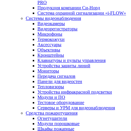
PRO
Продукция компании Си-Норд
Система охранной сигнализации «i-FLOW»
Системы видеонаблюдения
Видеокамеры
Видеорегистраторы
Микрофоны
Термокожухи
Аксессуары
Объективы
Кронштейны
Клавиатуры и пульты управления
Устройства защиты линий
Мониторы
Передача сигналов
Панели для видеостен
Тепловизоры
Устройства инфракрасной подсветки
Модули и ПО
Тестовое оборудование
Серверы и УРМ для видеонаблюдения
Средства пожаротушения
Огнетушители
Модули порошковые
Шкафы пожарные