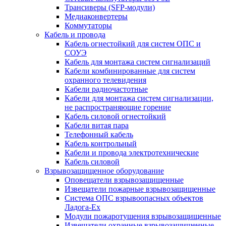
Трансиверы (SFP-модули)
Медиаконвертеры
Коммутаторы
Кабель и провода
Кабель огнестойкий для систем ОПС и
СОУЭ
Кабель для монтажа систем сигнализаций
Кабели комбинированные для систем
охранного телевидения
Кабели радиочастотные
Кабели для монтажа систем сигнализации,
не распространяющие горение
Кабель силовой огнестойкий
Кабели витая пара
Телефонный кабель
Кабель контрольный
Кабели и провода электротехнические
Кабель силовой
Взрывозащищенное оборудование
Оповещатели взрывозащищенные
Извещатели пожарные взрывозащищенные
Система ОПС взрывоопасных объектов
Ладога-Ex
Модули пожаротушения взрывозащищенные
Извещатели охранные взрывозащищенные