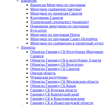
Вакансии
Вакансия Менеджер по продажам
Менеджер снабжения (закупка)
Менеджер по проектам Саратов
Кладовщик Саратов
Технический специалист (инженер)
Помощник менеджера по продажам
Бухгалтер
Менеджер по продажам Пенза
Менеджер по продажам Санкт-Петербург
Менеджер по снабжению в проектный отдел
Проекты
Объекты Ганимед СБ Республика Мордовия,
Саранск
Объекты Ганимед СБ в республике Адыгея
Объекты Ганимед СБ Волгоград
Объекты Ганимед СБ Саратов
Омская область
Чувашская республика
Объекты Ганимед СБ Московская область
Объекты Ганимед СБ Крым
Ганимед СБ Курская область
Ганимед СБ Камчатский край
Ганимед СБ в Красноярском крае
Ганимед СБ в Нижегородской области