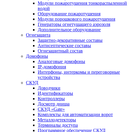
Модули пожаротушения тонкораспыленной
водой
Оборудование пожаротушения
Модули порошкового пожаротушения
Генераторы огнетушащего аэрозоля
Дополнительное оборудование
Огнезащита
Защитно-декоративные составы
Антисептические составы
Огнезащитный состав
Домофоны
Аналоговые домофоны
IP-домофония
Интерфоны, интеркомы и переговорные
устройства
СКУД
Доводчики
Идентификаторы
Контроллеры
Досмотр днища
СКУД «Gate»
Комплекты для автоматизации ворот
Металлодетекторы
Терминалы доступа
Программное обеспечение СКУД