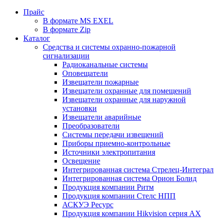
Прайс
В формате MS EXEL
В формате Zip
Каталог
Средства и системы охранно-пожарной
сигнализации
Радиоканальные системы
Оповещатели
Извещатели пожарные
Извещатели охранные для помещений
Извещатели охранные для наружной
установки
Извещатели аварийные
Преобразователи
Системы передачи извещений
Приборы приемно-контрольные
Источники электропитания
Освещение
Интегрированная система Стрелец-Интеграл
Интегрированная система Орион Болид
Продукция компании Ритм
Продукция компании Стелс НПП
АСКУЭ Ресурс
Продукция компании Hikvision серия AX