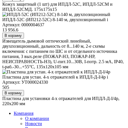
Кожух защитный (1 шт) для ИПДЛ-52С, ИПДЛ-52СМ и
ИПДЛ-52СМД. 175х175х15
ИПДЛ-52С (ИП212-52С) 8-140 м, двухпозиционный
i
Артикул: 0000004637
13 956.6
В корзину
Извещатель дымовой оптический линейный,
двухпозиционный, дальность от 8...140 м, 2-е схемы
включения: с питанием по ШС и от отдельного источника
питания, 3 вых.реле (ПОЖАР-НЗ, ПОЖАР-НР,
НЕИСПРАВНОСТЬ-НЗ), U-пит.10...30В, I-потр. 2.5 мА, IP40,
t-раб.-30...+55°С, 135х120х105 мм
Пластина для устан. 4-х отражателей к ИПДЛ-Д-I/4р
i
Артикул: УТ000024330
505
В корзину
Пластина для установки 4-х отражателей для ИПДЛ-Д-I/4р,
220х200 мм
Компания
О компании
Новости