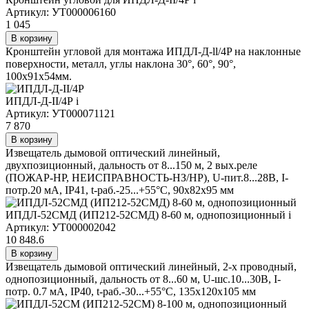
Артикул: УТ000006160
1 045
В корзину
Кронштейн угловой для монтажа ИПДЛ-Д-ll/4P на наклонные
поверхности, металл, углы наклона 30°, 60°, 90°,
100х91х54мм.
ИПДЛ-Д-II/4Р
i
Артикул: УТ000071121
7 870
В корзину
Извещатель дымовой оптический линейный,
двухпозиционный, дальность от 8...150 м, 2 вых.реле
(ПОЖАР-НР, НЕИСПРАВНОСТЬ-НЗ/НР), U-пит.8...28В, I-
потр.20 мА, IP41, t-раб.-25...+55°С, 90х82х95 мм
ИПДЛ-52СМД (ИП212-52СМД) 8-60 м, однопозиционный
i
Артикул: УТ000002042
10 848.6
В корзину
Извещатель дымовой оптический линейный, 2-х проводный,
однопозиционный, дальность от 8...60 м, U-шс.10...30В, I-
потр. 0.7 мА, IP40, t-раб.-30...+55°С, 135х120х105 мм