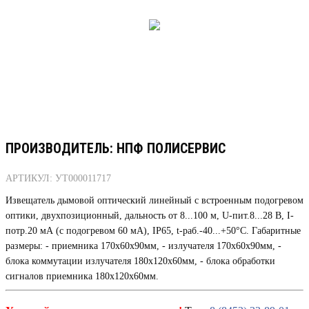
ПРОИЗВОДИТЕЛЬ: НПФ ПОЛИСЕРВИС
АРТИКУЛ: УТ000011717
Извещатель дымовой оптический линейный с встроенным подогревом
оптики, двухпозиционный, дальность от 8...100 м, U-пит.8...28 В, I-
потр.20 мА (с подогревом 60 мА), IP65, t-раб.-40...+50°С. Габаритные
размеры: - приемника 170х60х90мм, - излучателя 170х60х90мм, -
блока коммутации излучателя 180х120х60мм, - блока обработки
сигналов приемника 180х120х60мм.