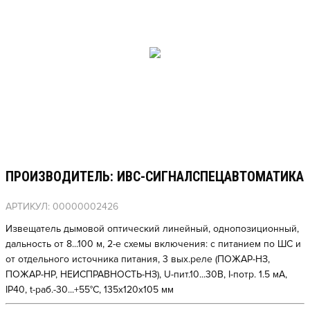
ПРОИЗВОДИТЕЛЬ: ИВС-СИГНАЛСПЕЦАВТОМАТИКА
АРТИКУЛ: 00000002426
Извещатель дымовой оптический линейный, однопозиционный,
дальность от 8...100 м, 2-е схемы включения: с питанием по ШС и
от отдельного источника питания, 3 вых.реле (ПОЖАР-НЗ,
ПОЖАР-НР, НЕИСПРАВНОСТЬ-НЗ), U-пит.10...30В, I-потр. 1.5 мА,
IP40, t-раб.-30...+55°С, 135х120х105 мм