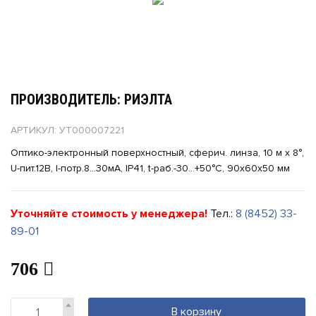
ПРОИЗВОДИТЕЛЬ: РИЭЛТА
АРТИКУЛ: УТ000007221
Оптико-электронный поверхностный, сферич. линза, 10 м х 8°,
U-пит.12В, I-потр.8...30мА, IP41, t-раб.-30…+50°C, 90х60х50 мм
Уточняйте стоимость у менеджера!
Тел.:
8 (8452) 33-
89-01
706
В корзину