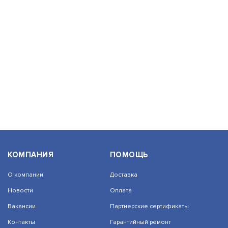
ФОТОН-Ш-1
АРТИКУЛ: 0000003902
В КОРЗИНУ
1 442
ПИРОН-4Б ИСП.2
КОМПАНИЯ
ПОМОЩЬ
АРТИКУЛ: УТ000078194
О компании
Доставка
Новости
Оплата
Вакансии
Партнерские сертификаты
В КОРЗИНУ
1 001
Контакты
Гарантийный ремонт