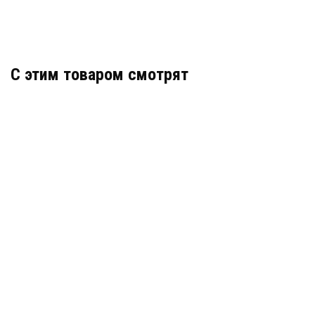
C этим товаром смотрят
ПИРОН-Ш
АРТИКУЛ: УТ000014678
В КОРЗИНУ
1 026