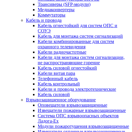
Трансиверы (SFP-модули)
Медиаконвертеры
Коммутаторы
Кабель и провода
Кабель огнестойкий для систем ОПС и
СОУЭ
Кабель для монтажа систем сигнализаций
Кабели комбинированные для систем
охранного телевидения
Кабели радиочастотные
Кабели для монтажа систем сигнализации,
не распространяющие горение
Кабель силовой огнестойкий
Кабели витая пара
Телефонный кабель
Кабель контрольный
Кабели и провода электротехнические
Кабель силовой
Взрывозащищенное оборудование
Оповещатели взрывозащищенные
Извещатели пожарные взрывозащищенные
Система ОПС взрывоопасных объектов
Ладога-Ex
Модули пожаротушения взрывозащищенные
Извещатели охранные взрывозащищенные