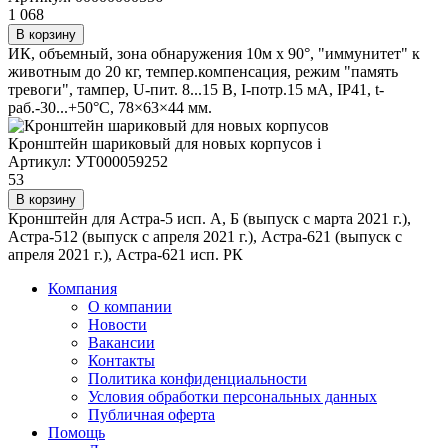
1 068
В корзину
ИК, объемный, зона обнаружения 10м х 90°, "иммунитет" к
животным до 20 кг, темпер.компенсация, режим "память
тревоги", тампер, U-пит. 8...15 В, I-потр.15 мА, IP41, t-
раб.-30...+50°С, 78×63×44 мм.
Кронштейн шариковый для новых корпусов
i
Артикул: УТ000059252
53
В корзину
Кронштейн для Астра-5 исп. А, Б (выпуск с марта 2021 г.),
Астра-512 (выпуск с апреля 2021 г.), Астра-621 (выпуск с
апреля 2021 г.), Астра-621 исп. РК
Компания
О компании
Новости
Вакансии
Контакты
Политика конфиденциальности
Условия обработки персональных данных
Публичная оферта
Помощь