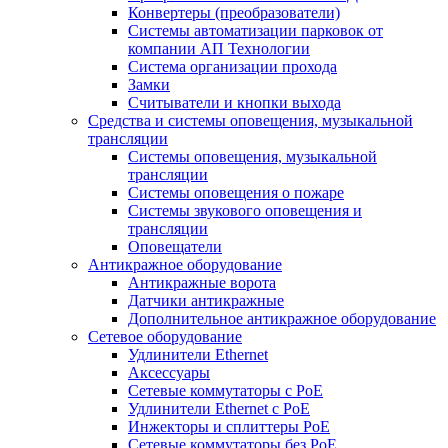
Конвертеры (преобразователи)
Системы автоматизации парковок от
компании АП Технологии
Система организации прохода
Замки
Считыватели и кнопки выхода
Средства и системы оповещения, музыкальной
трансляции
Системы оповещения, музыкальной
трансляции
Системы оповещения о пожаре
Системы звукового оповещения и
трансляции
Оповещатели
Антикражное оборудование
Антикражные ворота
Датчики антикражные
Дополнительное антикражное оборудование
Сетевое оборудование
Удлинители Ethernet
Аксессуары
Сетевые коммутаторы с РоЕ
Удлинители Ethernet с PoE
Инжекторы и сплиттеры РоЕ
Сетевые коммутаторы без РоЕ