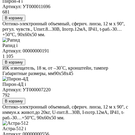
Пирон-4
i
Артикул: УТ000011696
681
В корзину
Оптико-электронный объемный, сферич. линза, 12 м х 90°,
регул. чувств., Uпит.8...30В, Iпотр.12мА, IP41, t-раб.-30…
+50°С, 90х60х50 мм.
Рапид
i
Артикул: 00000000191
1 105
В корзину
ИК извещатель, 18 м, от –30˚С, кронштейн, тампер
Габаритные размеры, мм90х58х45
Пирон-4Д
i
Артикул: УТ000007220
792
В корзину
Оптико-электронный объемный, сферич. линза, 12 м х 90°, с
иммун.к живот.до 20кг, U-пит.8...30В, I-потр.12мА, IP41, t-
раб.-30…+50°C, 90х60х50 мм.
Астра-512
i
Артикул: 00000000556