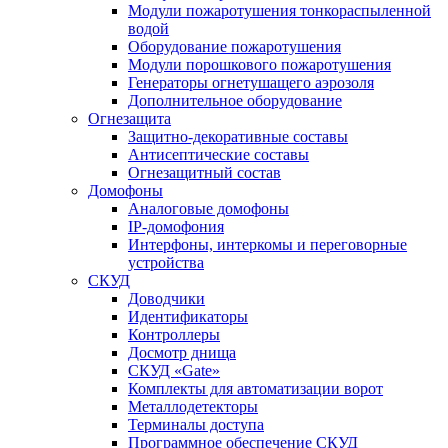
Модули пожаротушения тонкораспыленной
водой
Оборудование пожаротушения
Модули порошкового пожаротушения
Генераторы огнетушащего аэрозоля
Дополнительное оборудование
Огнезащита
Защитно-декоративные составы
Антисептические составы
Огнезащитный состав
Домофоны
Аналоговые домофоны
IP-домофония
Интерфоны, интеркомы и переговорные
устройства
СКУД
Доводчики
Идентификаторы
Контроллеры
Досмотр днища
СКУД «Gate»
Комплекты для автоматизации ворот
Металлодетекторы
Терминалы доступа
Программное обеспечение СКУД