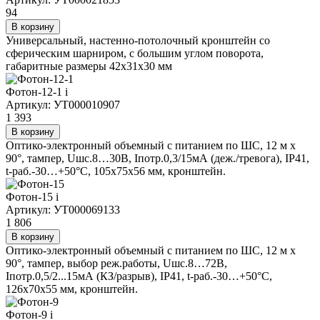
94
В корзину
Универсальный, настенно-потолочный кронштейн со
сферическим шарниром, с большим углом поворота,
габаритные размеры 42х31х30 мм
Фотон-12-1
i
Артикул: УТ000010907
1 393
В корзину
Оптико-электронный объемный с питанием по ШС, 12 м х
90°, тампер, Uшс.8…30В, Iпотр.0,3/15мА (деж./тревога), IP41,
t-раб.-30…+50°С, 105х75х56 мм, кронштейн.
Фотон-15
i
Артикул: УТ000069133
1 806
В корзину
Оптико-электронный объемный с питанием по ШС, 12 м х
90°, тампер, выбор реж.работы, Uшс.8…72В,
Iпотр.0,5/2...15мА (КЗ/разрыв), IP41, t-раб.-30…+50°С,
126х70х55 мм, кронштейн.
Фотон-9
i