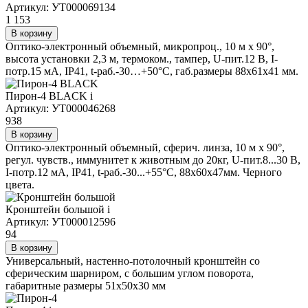
Артикул: УТ000069134
1 153
В корзину
Оптико-электронный объемный, микропроц., 10 м х 90°,
высота установки 2,3 м, термоком., тампер, U-пит.12 В, I-
потр.15 мА, IP41, t-раб.-30…+50°С, габ.размеры 88х61х41 мм.
Пирон-4 BLACK
i
Артикул: УТ000046268
938
В корзину
Оптико-электронный объемный, сферич. линза, 10 м х 90°,
регул. чувств., иммунитет к животным до 20кг, U-пит.8...30 В,
I-потр.12 мА, IP41, t-раб.-30...+55°С, 88х60х47мм. Черного
цвета.
Кронштейн большой
i
Артикул: УТ000012596
94
В корзину
Универсальный, настенно-потолочный кронштейн со
сферическим шарниром, с большим углом поворота,
габаритные размеры 51х50х30 мм