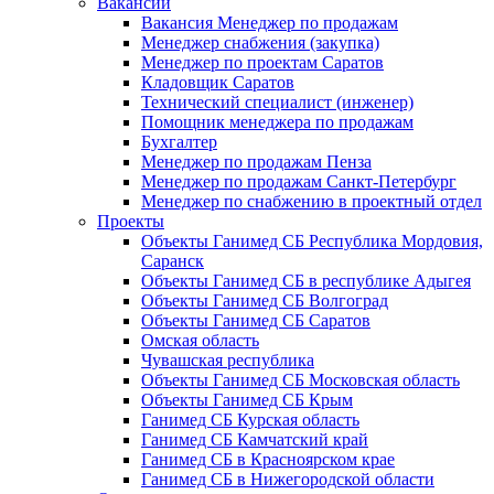
Вакансии
Вакансия Менеджер по продажам
Менеджер снабжения (закупка)
Менеджер по проектам Саратов
Кладовщик Саратов
Технический специалист (инженер)
Помощник менеджера по продажам
Бухгалтер
Менеджер по продажам Пенза
Менеджер по продажам Санкт-Петербург
Менеджер по снабжению в проектный отдел
Проекты
Объекты Ганимед СБ Республика Мордовия,
Саранск
Объекты Ганимед СБ в республике Адыгея
Объекты Ганимед СБ Волгоград
Объекты Ганимед СБ Саратов
Омская область
Чувашская республика
Объекты Ганимед СБ Московская область
Объекты Ганимед СБ Крым
Ганимед СБ Курская область
Ганимед СБ Камчатский край
Ганимед СБ в Красноярском крае
Ганимед СБ в Нижегородской области