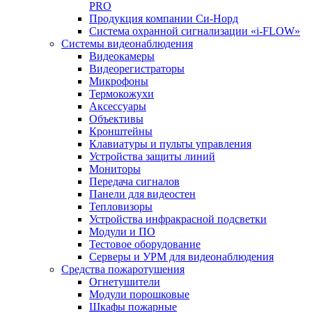
PRO
Продукция компании Си-Норд
Система охранной сигнализации «i-FLOW»
Системы видеонаблюдения
Видеокамеры
Видеорегистраторы
Микрофоны
Термокожухи
Аксессуары
Объективы
Кронштейны
Клавиатуры и пульты управления
Устройства защиты линий
Мониторы
Передача сигналов
Панели для видеостен
Тепловизоры
Устройства инфракрасной подсветки
Модули и ПО
Тестовое оборудование
Серверы и УРМ для видеонаблюдения
Средства пожаротушения
Огнетушители
Модули порошковые
Шкафы пожарные