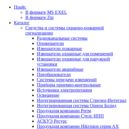
Прайс
В формате MS EXEL
В формате Zip
Каталог
Средства и системы охранно-пожарной
сигнализации
Радиоканальные системы
Оповещатели
Извещатели пожарные
Извещатели охранные для помещений
Извещатели охранные для наружной
установки
Извещатели аварийные
Преобразователи
Системы передачи извещений
Приборы приемно-контрольные
Источники электропитания
Освещение
Интегрированная система Стрелец-Интеграл
Интегрированная система Орион Болид
Продукция компании Ритм
Продукция компании Стелс НПП
АСКУЭ Ресурс
Продукция компании Hikvision серия AX